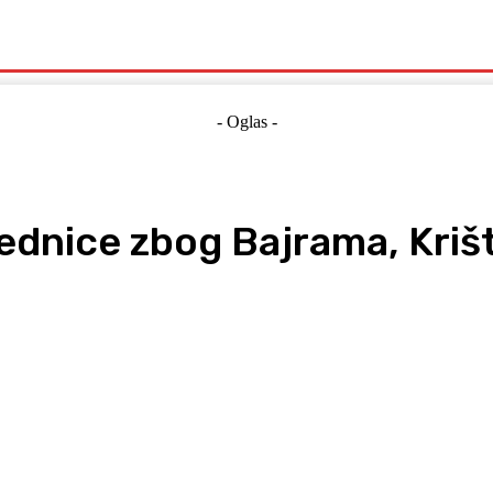
Politika
Crna Kronika
Hrvatska
Magazin
Gospodarstvo
- Oglas -
ednice zbog Bajrama, Krišt