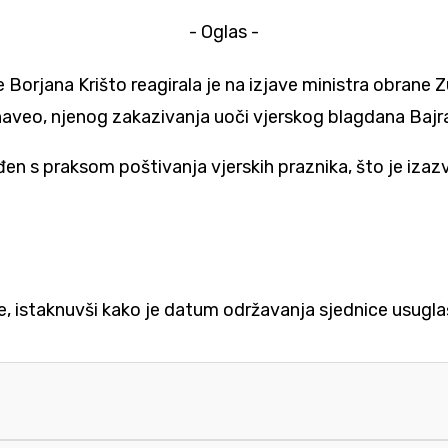
- Oglas -
Borjana Krišto reagirala je na izjave ministra obrane Z
naveo, njenog zakazivanja uoči vjerskog blagdana Baj
ađen s praksom poštivanja vjerskih praznika, što je iza
, istaknuvši kako je datum održavanja sjednice usuglaš