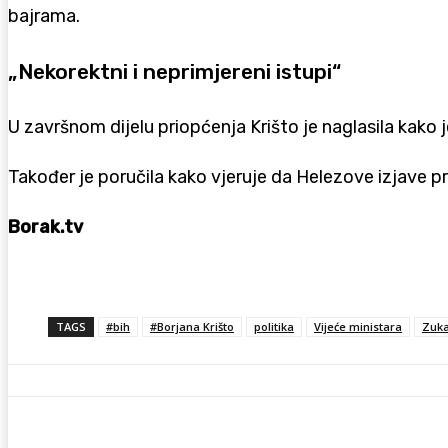
bajrama.
„Nekorektni i neprimjereni istupi“
U završnom dijelu priopćenja Krišto je naglasila kako 
Također je poručila kako vjeruje da Helezove izjave p
Borak.tv
TAGS
#bih
#Borjana Krišto
politika
Vijeće ministara
Zuka