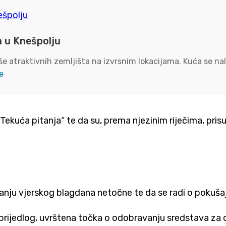
a u Knešpolju
e atraktivnih zemljišta na izvrsnim lokacijama. Kuća se nal
e
ekuća pitanja“ te da su, prema njezinim riječima, prisut
anju vjerskog blagdana netočne te da se radi o pokušaju
zin prijedlog, uvrštena točka o odobravanju sredstava 