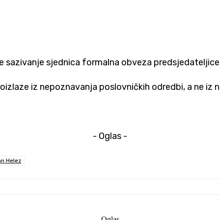
je sazivanje sjednica formalna obveza predsjedateljice, 
roizlaze iz nepoznavanja poslovničkih odredbi, a ne iz 
- Oglas -
n Helez
- Oglas -