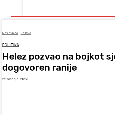
Naslovna
Lokalno
Hercegovina
Sport
Naslovnica
Politika
POLITIKA
Helez pozvao na bojkot sj
dogovoren ranije
22 Svibnja, 2026
Facebook
WhatsApp
Viber
X