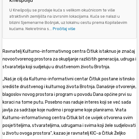
Knešpolju
U Knešpolju se prodaje kuća s velikom okućnicom te više
atraktivnih zemljišta na izvrsnim lokacijama. Kuća se nalazi u
blizini Sjemenarne Bošnjak, uz lokalnu cestu prema Kopilaševim
kućama. Nekretnina s...
Pročitaj više
Ravnatelj Kulturno-informativnog centra Čitluk istaknuo je značaj
novootvorenog prostora za okupljanje različitih generacija, udruga i
stvaratelja koji sudjeluju u društvenom životu Brotnja.
„Naš je cilj da Kulturno-informativni centar Čitluk postane istinsko
središte društvenog i kulturnog života Brotnja. Današnje otvorenje,
blagoslov novog prostora i program u povodu Dana općine prvi su
koraci na tome putu. Posebno nas raduje interes koji se već sada
javlja za sadržaje koje nudimo i programe koje planiramo. Vrata
Kulturno-informativnog centra Čitluk bit će uvijek otvorena svim
posjetiteljima, stvarateljima, udrugama i svima koji žele sudjelovati
u životu ovoga prostora“, kazao je ravnatelj KIC-a Čitluk Željko