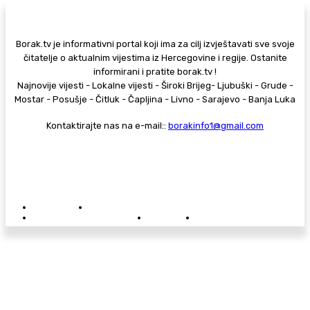
Borak.tv je informativni portal koji ima za cilj izvještavati sve svoje
čitatelje o aktualnim vijestima iz Hercegovine i regije. Ostanite
informirani i pratite borak.tv !
Najnovije vijesti - Lokalne vijesti - Široki Brijeg- Ljubuški - Grude -
Mostar - Posušje - Čitluk - Čapljina - Livno - Sarajevo - Banja Luka
Kontaktirajte nas na e-mail::
borakinfo1@gmail.com
© Copyright - Borak.tv
Privatnost
Pravila anonimnog komentiranja
Oglašavanje na Borak.tv
Donacije
Kontakt