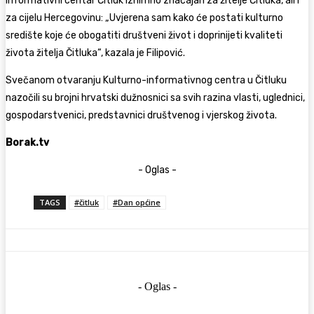
informativni centar Čitluk iznimno značajan za žitelje Čitluka, ali i
za cijelu Hercegovinu: „Uvjerena sam kako će postati kulturno
središte koje će obogatiti društveni život i doprinijeti kvaliteti
života žitelja Čitluka“, kazala je Filipović.
Svečanom otvaranju Kulturno-informativnog centra u Čitluku
nazočili su brojni hrvatski dužnosnici sa svih razina vlasti, uglednici,
gospodarstvenici, predstavnici društvenog i vjerskog života.
Borak.tv
- Oglas -
TAGS
#čitluk
#Dan općine
- Oglas -