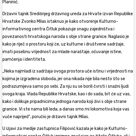
Planinić.
Državni tajnik Središnjeg državnog ureda za Hrvate izvan Republike
Hrvatske Zvonko Milas istaknuo je kako otvorenje Kulturno-
informativnog centra Čitluk pokazuje snagu zajedništva i
povezanosti hrvatskoga naroda s obje strane granice. Naglasio je
kako je riječ o prostoru koji će, uz kulturne i društvene sadržaje,
imati posebnu vrijednost za mlade naraštaje, očuvanje istine,
pamćenja i identiteta.
„Neka najmlađi iz sadržaja ovoga prostora uče istinu i vrijednosti na
kojima je izgrađena sloboda, jer ona nikada nije bila nešto što se
podrazumijeva samo po sebi. Za nju su se borili čvrsti i snažni ljudi
ovoga kraja. Vlada Republike Hrvatske, kao i do sada, bit će uz vas,
kako i dolikuje pripadnicima jednoga naroda koji živi s obje strane
granice. Vi ste nama bili leđa, a danas smo mi lokomotiva koja vas
vuče naprijed“, poručio je državni tajnik Milas.
U izjavi za medije zastupnica Filipović kazala je kako je Kulturno-