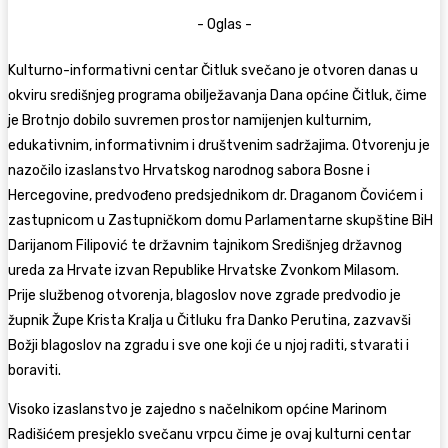
- Oglas -
Kulturno-informativni centar Čitluk svečano je otvoren danas u
okviru središnjeg programa obilježavanja Dana općine Čitluk, čime
je Brotnjo dobilo suvremen prostor namijenjen kulturnim,
edukativnim, informativnim i društvenim sadržajima. Otvorenju je
nazočilo izaslanstvo Hrvatskog narodnog sabora Bosne i
Hercegovine, predvođeno predsjednikom dr. Draganom Čovićem i
zastupnicom u Zastupničkom domu Parlamentarne skupštine BiH
Darijanom Filipović te državnim tajnikom Središnjeg državnog
ureda za Hrvate izvan Republike Hrvatske Zvonkom Milasom.
Prije službenog otvorenja, blagoslov nove zgrade predvodio je
župnik Župe Krista Kralja u Čitluku fra Danko Perutina, zazvavši
Božji blagoslov na zgradu i sve one koji će u njoj raditi, stvarati i
boraviti.
Visoko izaslanstvo je zajedno s načelnikom općine Marinom
Radišićem presjeklo svečanu vrpcu čime je ovaj kulturni centar