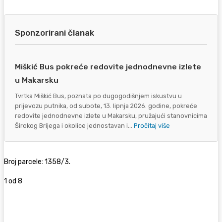
Sponzorirani članak
Miškić Bus pokreće redovite jednodnevne izlete
u Makarsku
Tvrtka Miškić Bus, poznata po dugogodišnjem iskustvu u
prijevozu putnika, od subote, 13. lipnja 2026. godine, pokreće
redovite jednodnevne izlete u Makarsku, pružajući stanovnicima
Širokog Brijega i okolice jednostavan i...
Pročitaj više
Broj parcele: 1358/3.
1
od 8