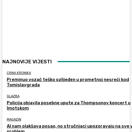
NAJNOVIJE VIJESTI
CRNA KRONIKA
Preminuo vozač teško ozlijeđen u prometnoj nesreći kod
Tomislavgrada
GLAZBA
Policija objavila posebne upute za Thompsonov koncert u
Imotskom
MAGAZIN
AI nam olakšava posao, no stručnjaci upozoravaju na sve 
problem