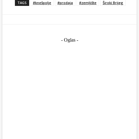
TAGS
#knešpolje
#prodaja
#zemljište
Široki Brijeg
- Oglas -