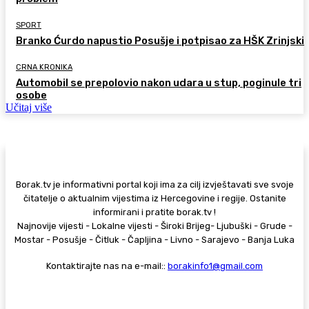
SPORT
Branko Ćurdo napustio Posušje i potpisao za HŠK Zrinjski
CRNA KRONIKA
Automobil se prepolovio nakon udara u stup, poginule tri
osobe
Učitaj više
Borak.tv je informativni portal koji ima za cilj izvještavati sve svoje
čitatelje o aktualnim vijestima iz Hercegovine i regije. Ostanite
informirani i pratite borak.tv !
Najnovije vijesti - Lokalne vijesti - Široki Brijeg- Ljubuški - Grude -
Mostar - Posušje - Čitluk - Čapljina - Livno - Sarajevo - Banja Luka
Kontaktirajte nas na e-mail::
borakinfo1@gmail.com