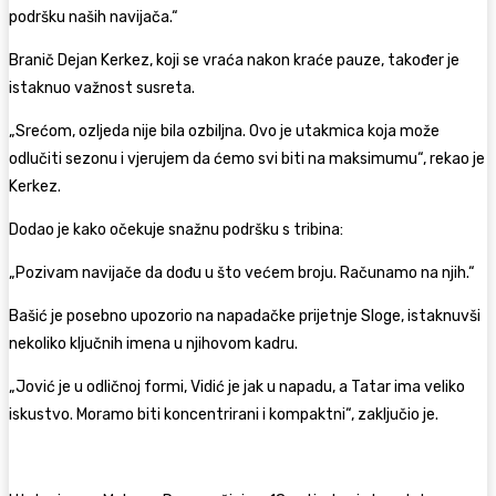
podršku naših navijača.“
Branič Dejan Kerkez, koji se vraća nakon kraće pauze, također je
istaknuo važnost susreta.
„Srećom, ozljeda nije bila ozbiljna. Ovo je utakmica koja može
odlučiti sezonu i vjerujem da ćemo svi biti na maksimumu“, rekao je
Kerkez.
Dodao je kako očekuje snažnu podršku s tribina:
„Pozivam navijače da dođu u što većem broju. Računamo na njih.“
Bašić je posebno upozorio na napadačke prijetnje Sloge, istaknuvši
nekoliko ključnih imena u njihovom kadru.
„Jović je u odličnoj formi, Vidić je jak u napadu, a Tatar ima veliko
iskustvo. Moramo biti koncentrirani i kompaktni“, zaključio je.