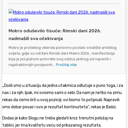
Mokro oduševilo tisuće: Rimski dani 2026.
nadmašili sva očekivanja
Mokro je proteklog vikenda ponovno postalo središte antičkog
svijeta, gdje su održani Rimski dani Mokro 2026., manifestacija
koja je još jednom potvrdila svoj status jednog od najvećih i
najatraktivnijih povijesnih...
Pročitaj više
„Došli smo u situaciju da jedna utakmica odlučuje o puno toga, i za
nas i za njih. Ipak, mi ovisimo sami o sebi. Da nam je netko na zimu
rekao da ćemo biti u ovoj poziciji, svi bismo to potpisali. Napravili
smo dobar posao i ovo je rezultat kontinuiteta“, rekao je Bašić.
Dodao je kako Slogu ne treba gledati kroz trenutni položaj na
tablici, jer ima kvalitetu veću od prikazanog rezultata.