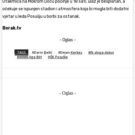
Utakmica na Mokrom Docu počinje u 18 sati, ulaz je besplatan, a
očekuje se ispunjen stadion i atmosfera koja bi mogla biti dodatni
vjetar u leđa Posušju u borbi za ostanak.
Borak.tv
- Oglas -
TAGS
#Dario Bašić
#Dejan Kerkez
#fk sloga doboj
#WWIN liga BiH
HŠK Posušje
- Oglas -