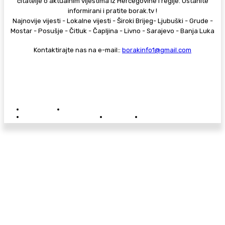
čitatelje o aktualnim vijestima iz Hercegovine i regije. Ostanite
informirani i pratite borak.tv !
Najnovije vijesti - Lokalne vijesti - Široki Brijeg- Ljubuški - Grude -
Mostar - Posušje - Čitluk - Čapljina - Livno - Sarajevo - Banja Luka
Kontaktirajte nas na e-mail::
borakinfo1@gmail.com
© Copyright - Borak.tv
Privatnost
Pravila anonimnog komentiranja
Oglašavanje na Borak.tv
Donacije
Kontakt