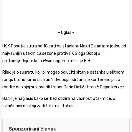
- Oglas -
HŠK Posušje
sutra od 18 sati na stadionu
Mokri Dolac
igra jednu od
najvažnijih utakmica sezone protiv
FK Sloga Doboj
u
pretposljednjem kolu Wwin nogometne lige BiH.
Riječ je o susretu koji bi mogao odlučiti pitanje ostanka u elitnom
rangu bh. nogometa, a uoči dvoboja održana je konferencija za
medije na kojoj su govorili trener Dario Bašić i branič Dejan Kerkez.
Bašić je naglasio kako se, bez obzira na važnost utakmice, u
svlačionici nastoji zadržati mir i fokus.
Sponzorirani članak