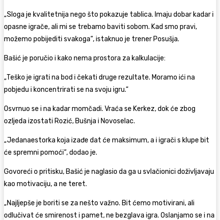
„Sloga je kvalitetnija nego što pokazuje tablica. Imaju dobar kadar i
opasne igrače, ali mi se trebamo baviti sobom. Kad smo pravi,
možemo pobijediti svakoga“, istaknuo je trener Posušja.
Bašić je poručio i kako nema prostora za kalkulacije:
„Teško je igrati na bod i čekati druge rezultate. Moramo ići na
pobjedu i koncentrirati se na svoju igru.“
Osvrnuo se i na kadar momčadi. Vraća se Kerkez, dok će zbog
ozljeda izostati Rozić, Bušnja i Novoselac.
„Jedanaestorka koja izađe dat će maksimum, a i igrači s klupe bit
će spremni pomoći“, dodao je.
Govoreći o pritisku, Bašić je naglasio da ga u svlačionici doživljavaju
kao motivaciju, a ne teret.
„Najljepše je boriti se za nešto važno. Bit ćemo motivirani, ali
odlučivat će smirenost i pamet, ne bezglava igra. Oslanjamo se i na