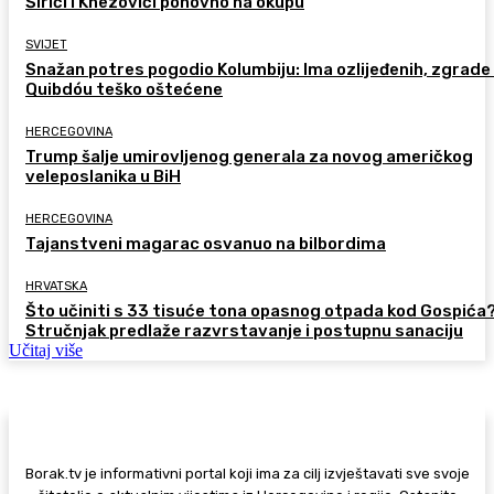
Širići i Knezovići ponovno na okupu
SVIJET
Snažan potres pogodio Kolumbiju: Ima ozlijeđenih, zgrade
Quibdóu teško oštećene
HERCEGOVINA
Trump šalje umirovljenog generala za novog američkog
veleposlanika u BiH
HERCEGOVINA
Tajanstveni magarac osvanuo na bilbordima
HRVATSKA
Što učiniti s 33 tisuće tona opasnog otpada kod Gospića
Stručnjak predlaže razvrstavanje i postupnu sanaciju
Učitaj više
Borak.tv je informativni portal koji ima za cilj izvještavati sve svoje