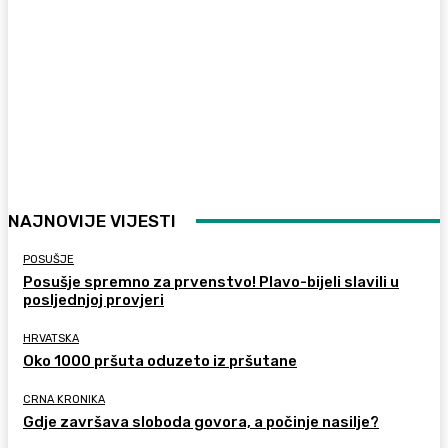
NAJNOVIJE VIJESTI
POSUŠJE
Posušje spremno za prvenstvo! Plavo-bijeli slavili u
posljednjoj provjeri
HRVATSKA
Oko 1000 pršuta oduzeto iz pršutane
CRNA KRONIKA
Gdje završava sloboda govora, a počinje nasilje?