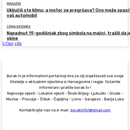
MAGAZIN
Uključili ste klimu, a motor se pregrijava? Ovo može spasi
vaš automobil
CRNA KRONIKA
Napadnut 19-godišnjak zbog simbola na majici, tražili da j
skine
Učitaj više
Borak.tv je informativni portal koji ima za cilj izvještavati sve svoje
čitatelje o aktualnim vijestima iz Hercegovine i regije. Ostanite
informirani i pratite borak.tv !
Najnovije vijesti - Lokalne vijesti - Široki Brijeg- Ljubuški - Grude -
Mostar - Posušje - Čitluk - Čapljina - Livno - Sarajevo - Banja Luka
Kontaktirajte nas na e-mail::
borakinfo1@gmail.com