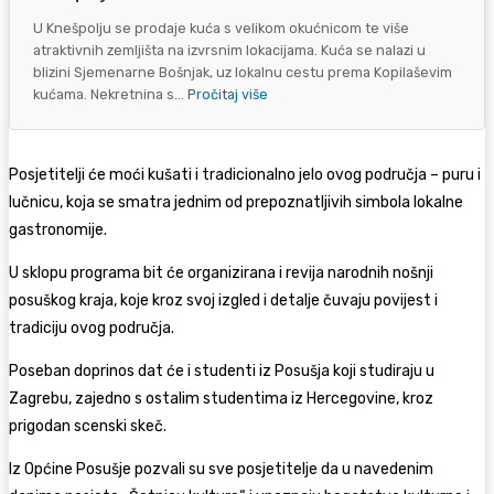
U Knešpolju se prodaje kuća s velikom okućnicom te više
atraktivnih zemljišta na izvrsnim lokacijama. Kuća se nalazi u
blizini Sjemenarne Bošnjak, uz lokalnu cestu prema Kopilaševim
kućama. Nekretnina s...
Pročitaj više
Posjetitelji će moći kušati i tradicionalno jelo ovog područja – puru i
lučnicu, koja se smatra jednim od prepoznatljivih simbola lokalne
gastronomije.
U sklopu programa bit će organizirana i revija narodnih nošnji
posuškog kraja, koje kroz svoj izgled i detalje čuvaju povijest i
tradiciju ovog područja.
Poseban doprinos dat će i studenti iz Posušja koji studiraju u
Zagrebu, zajedno s ostalim studentima iz Hercegovine, kroz
prigodan scenski skeč.
Iz Općine Posušje pozvali su sve posjetitelje da u navedenim