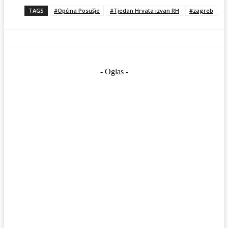
TAGS
#Općina Posušje
#Tjedan Hrvata izvan RH
#zagreb
- Oglas -