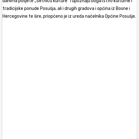
danima posjete „Šetnicu kulture“ i upoznaju bogatstvo kulturne i
tradicijske ponude Posušja, ali i drugih gradova i općina iz Bosne i
Hercegovine te šire, priopćeno je iz ureda načelnika Općine Posušje.