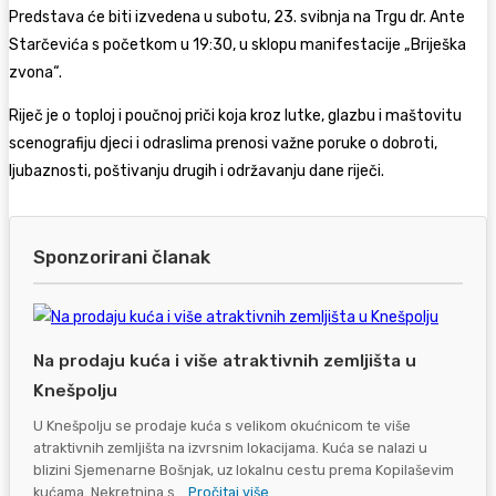
Predstava će biti izvedena u subotu, 23. svibnja na Trgu dr. Ante
Starčevića s početkom u 19:30, u sklopu manifestacije „Briješka
zvona“.
Riječ je o toploj i poučnoj priči koja kroz lutke, glazbu i maštovitu
scenografiju djeci i odraslima prenosi važne poruke o dobroti,
ljubaznosti, poštivanju drugih i održavanju dane riječi.
Sponzorirani članak
Na prodaju kuća i više atraktivnih zemljišta u
Knešpolju
U Knešpolju se prodaje kuća s velikom okućnicom te više
atraktivnih zemljišta na izvrsnim lokacijama. Kuća se nalazi u
blizini Sjemenarne Bošnjak, uz lokalnu cestu prema Kopilaševim
kućama. Nekretnina s...
Pročitaj više