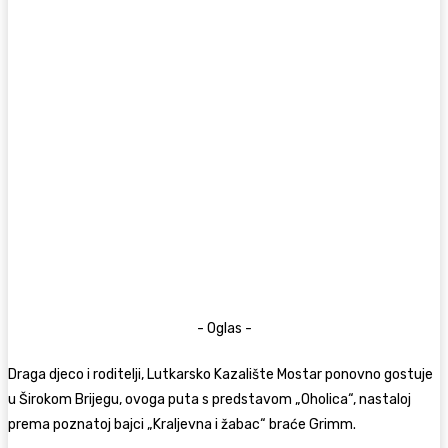
- Oglas -
Draga djeco i roditelji, Lutkarsko Kazalište Mostar ponovno gostuje
u Širokom Brijegu, ovoga puta s predstavom „Oholica“, nastaloj
prema poznatoj bajci „Kraljevna i žabac“ braće Grimm.