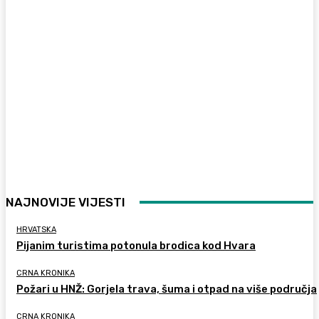
NAJNOVIJE VIJESTI
HRVATSKA
Pijanim turistima potonula brodica kod Hvara
CRNA KRONIKA
Požari u HNŽ: Gorjela trava, šuma i otpad na više područja
CRNA KRONIKA