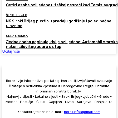
Četiri osobe ozlijeđene u teškoj nesreći kod Tomislavgra
ŠIROKI BRIJEG
NK Široki Brijeg pustio u prodaju godišnje i pojedinačne
ulaznice
CRNA KRONIKA
Jedna osoba poginula, dvije ozlijeđene: Automobil smrsk
nakon silovitog udara u stup
Učitaj više
Borak.tv je informativni portal koji ima za cilj izvještavati sve svoje
čitatelje o aktualnim vijestima iz Hercegovine i regije. Ostanite
informirani i pratite borak.tv !
Najnovije vijesti - Lokalne vijesti - Široki Brijeg- Ljubuški - Grude -
Mostar - Posušje - Čitluk - Čapljina - Livno - Sarajevo - Banja Luka
Kontaktirajte nas na e-mail::
borakinfo1@gmail.com