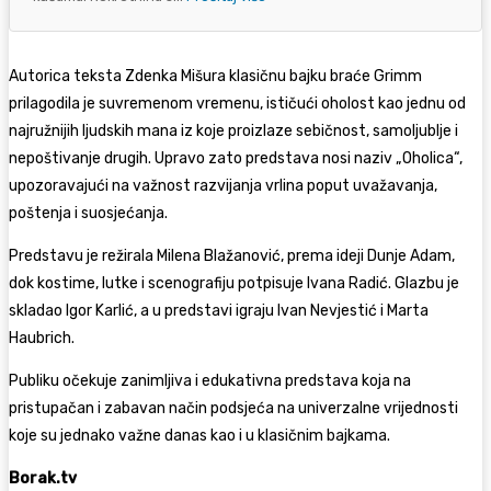
Autorica teksta Zdenka Mišura klasičnu bajku braće Grimm
prilagodila je suvremenom vremenu, ističući oholost kao jednu od
najružnijih ljudskih mana iz koje proizlaze sebičnost, samoljublje i
nepoštivanje drugih. Upravo zato predstava nosi naziv „Oholica“,
upozoravajući na važnost razvijanja vrlina poput uvažavanja,
poštenja i suosjećanja.
Predstavu je režirala Milena Blažanović, prema ideji Dunje Adam,
dok kostime, lutke i scenografiju potpisuje Ivana Radić. Glazbu je
skladao Igor Karlić, a u predstavi igraju Ivan Nevjestić i Marta
Haubrich.
Publiku očekuje zanimljiva i edukativna predstava koja na
pristupačan i zabavan način podsjeća na univerzalne vrijednosti
koje su jednako važne danas kao i u klasičnim bajkama.
Borak.tv