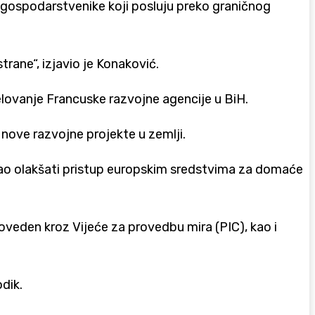
 gospodarstvenike koji posluju preko graničnog
trane“, izjavio je Konaković.
elovanje Francuske razvojne agencije u BiH.
 nove razvojne projekte u zemlji.
bao olakšati pristup europskim sredstvima za domaće
oveden kroz Vijeće za provedbu mira (PIC), kao i
odik
.