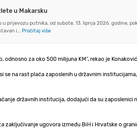
zlete u Makarsku
u prijevozu putnika, od subote, 13. lipnja 2026. godine, p
tavan i...
Pročitaj više
o, odnosno za oko 500 milijuna KM“, rekao je Konaković
se na rast plaća zaposlenih u državnim institucijama, a
ačanje državnih institucija, dodajući da su zaposlenici 
za zaključivanje ugovora između BiH i Hrvatske o grani