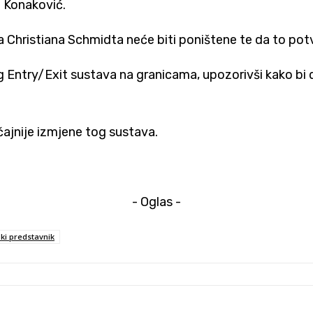
e Konaković.
ka
Christiana Schmidta
neće biti poništene te da to potv
g Entry/Exit sustava na granicama, upozorivši kako bi 
čajnije izmjene tog sustava.
- Oglas -
ki predstavnik