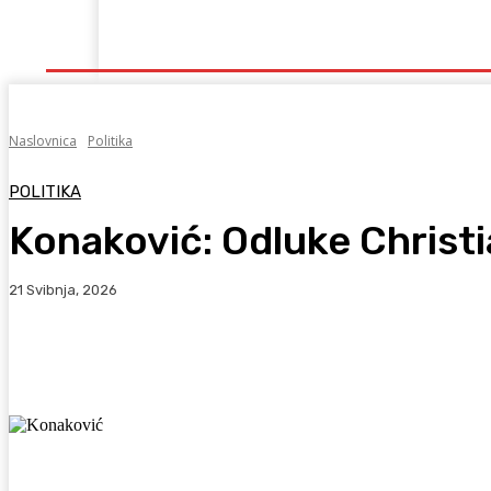
Naslovna
Lokalno
Hercegovina
Sport
Naslovnica
Politika
POLITIKA
Konaković: Odluke Christ
21 Svibnja, 2026
Facebook
WhatsApp
Viber
X