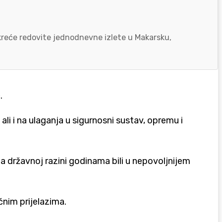
okreće redovite jednodnevne izlete u Makarsku,
.
li i na ulaganja u sigurnosni sustav, opremu i
na državnoj razini godinama bili u nepovoljnijem
čnim prijelazima.