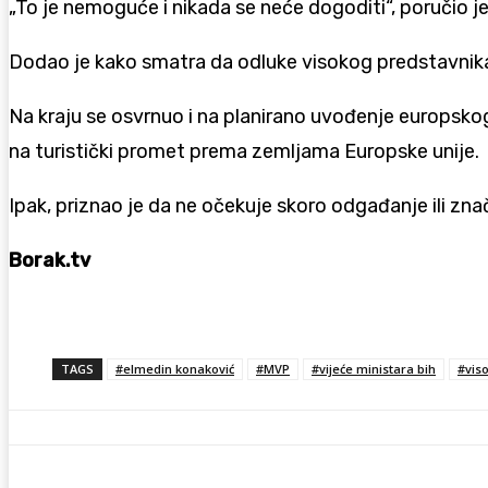
„To je nemoguće i nikada se neće dogoditi“, poručio j
Dodao je kako smatra da odluke visokog predstavni
Na kraju se osvrnuo i na planirano uvođenje europsko
na turistički promet prema zemljama Europske unije.
Ipak, priznao je da ne očekuje skoro odgađanje ili zna
Borak.tv
TAGS
#elmedin konaković
#MVP
#vijeće ministara bih
#viso