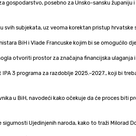
j za gospodarstvo, posebno za Unsko-sansku županiju i
ršku svih subjekata, uz veoma korektan pristup hrvatske s
nistara BiH i Vlade
Francuske
kojim bi se omogućilo dj
gla otvoriti prostor za značajna financijska ulaganja i
 IPA 3 programa za razdoblje 2025.–2027., koji bi tre
nika u BiH, navodeći kako očekuje da će proces biti pr
sigurnosti Ujedinjenih naroda, kako to traži
Milorad D