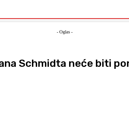
Politika
Crna Kronika
Hrvatska
Magazin
Gospodarstvo
- Oglas -
iana Schmidta neće biti po