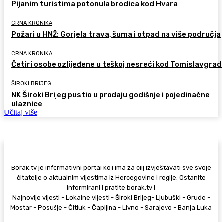
Pijanim turistima potonula brodica kod Hvara
CRNA KRONIKA
Požari u HNŽ: Gorjela trava, šuma i otpad na više područja
CRNA KRONIKA
Četiri osobe ozlijeđene u teškoj nesreći kod Tomislavgra
ŠIROKI BRIJEG
NK Široki Brijeg pustio u prodaju godišnje i pojedinačne
ulaznice
Učitaj više
Borak.tv je informativni portal koji ima za cilj izvještavati sve svoje
čitatelje o aktualnim vijestima iz Hercegovine i regije. Ostanite
informirani i pratite borak.tv !
Najnovije vijesti - Lokalne vijesti - Široki Brijeg- Ljubuški - Grude -
Mostar - Posušje - Čitluk - Čapljina - Livno - Sarajevo - Banja Luka