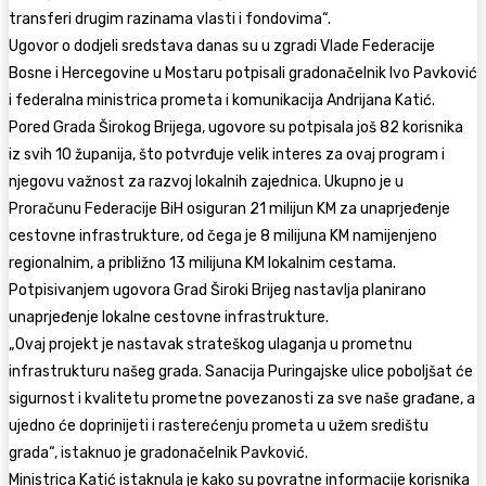
transferi drugim razinama vlasti i fondovima“.
Ugovor o dodjeli sredstava danas su u zgradi Vlade Federacije
Bosne i Hercegovine u Mostaru potpisali gradonačelnik Ivo Pavković
i federalna ministrica prometa i komunikacija Andrijana Katić.
Pored Grada Širokog Brijega, ugovore su potpisala još 82 korisnika
iz svih 10 županija, što potvrđuje velik interes za ovaj program i
njegovu važnost za razvoj lokalnih zajednica. Ukupno je u
Proračunu Federacije BiH osiguran 21 milijun KM za unaprjeđenje
cestovne infrastrukture, od čega je 8 milijuna KM namijenjeno
regionalnim, a približno 13 milijuna KM lokalnim cestama.
Potpisivanjem ugovora Grad Široki Brijeg nastavlja planirano
unaprjeđenje lokalne cestovne infrastrukture.
„Ovaj projekt je nastavak strateškog ulaganja u prometnu
infrastrukturu našeg grada. Sanacija Puringajske ulice poboljšat će
sigurnost i kvalitetu prometne povezanosti za sve naše građane, a
ujedno će doprinijeti i rasterećenju prometa u užem središtu
grada“, istaknuo je gradonačelnik Pavković.
Ministrica Katić istaknula je kako su povratne informacije korisnika