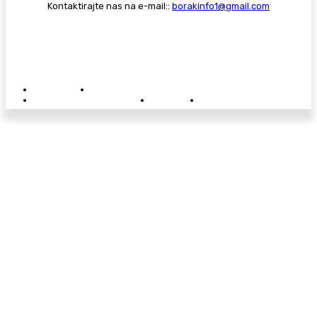
Kontaktirajte nas na e-mail::
borakinfo1@gmail.com
© Copyright - Borak.tv
Privatnost
Pravila anonimnog komentiranja
Oglašavanje na Borak.tv
Donacije
Kontakt