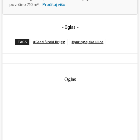
površine 710 m²...
Pročitaj više
- Oglas -
TAGS
#Grad Široki Brijeg
#puringajska ulica
- Oglas -