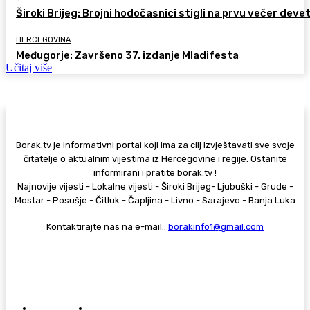
Široki Brijeg: Brojni hodočasnici stigli na prvu večer deve
HERCEGOVINA
Međugorje: Završeno 37. izdanje Mladifesta
Učitaj više
Borak.tv je informativni portal koji ima za cilj izvještavati sve svoje
čitatelje o aktualnim vijestima iz Hercegovine i regije. Ostanite
informirani i pratite borak.tv !
Najnovije vijesti - Lokalne vijesti - Široki Brijeg- Ljubuški - Grude -
Mostar - Posušje - Čitluk - Čapljina - Livno - Sarajevo - Banja Luka
Kontaktirajte nas na e-mail::
borakinfo1@gmail.com
© Copyright - Borak.tv
Privatnost
Pravila anonimnog komentiranja