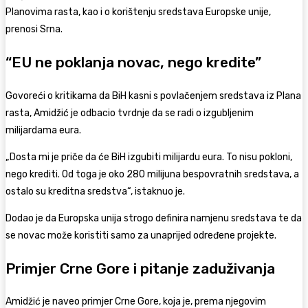
Planovima rasta, kao i o korištenju sredstava Europske unije,
prenosi Srna.
“EU ne poklanja novac, nego kredite”
Govoreći o kritikama da BiH kasni s povlačenjem sredstava iz Plana
rasta, Amidžić je odbacio tvrdnje da se radi o izgubljenim
milijardama eura.
„Dosta mi je priče da će BiH izgubiti milijardu eura. To nisu pokloni,
nego krediti. Od toga je oko 280 milijuna bespovratnih sredstava, a
ostalo su kreditna sredstva“, istaknuo je.
Dodao je da Europska unija strogo definira namjenu sredstava te da
se novac može koristiti samo za unaprijed određene projekte.
Primjer Crne Gore i pitanje zaduživanja
Amidžić je naveo primjer Crne Gore, koja je, prema njegovim