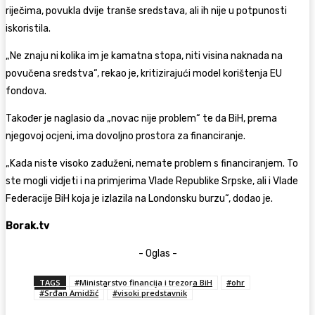
riječima, povukla dvije tranše sredstava, ali ih nije u potpunosti
iskoristila.
„Ne znaju ni kolika im je kamatna stopa, niti visina naknada na
povučena sredstva“, rekao je, kritizirajući model korištenja EU
fondova.
Također je naglasio da „novac nije problem“ te da BiH, prema
njegovoj ocjeni, ima dovoljno prostora za financiranje.
„Kada niste visoko zaduženi, nemate problem s financiranjem. To
ste mogli vidjeti i na primjerima Vlade Republike Srpske, ali i Vlade
Federacije BiH koja je izlazila na Londonsku burzu“, dodao je.
Borak.tv
- Oglas -
TAGS
#Ministarstvo financija i trezora BiH
#ohr
#Srđan Amidžić
#visoki predstavnik