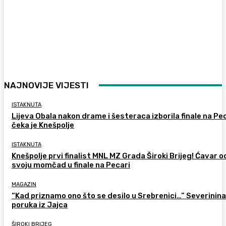
NAJNOVIJE VIJESTI
ISTAKNUTA
Lijeva Obala nakon drame i šesteraca izborila finale na Pec
čeka je Knešpolje
ISTAKNUTA
Knešpolje prvi finalist MNL MZ Grada Široki Brijeg! Ćavar 
svoju momčad u finale na Pecari
MAGAZIN
“Kad priznamo ono što se desilo u Srebrenici…” Severinina
poruka iz Jajca
ŠIROKI BRIJEG