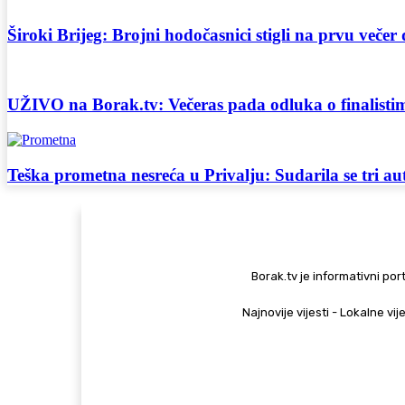
Široki Brijeg: Brojni hodočasnici stigli na prvu večer 
UŽIVO na Borak.tv: Večeras pada odluka o finalist
Teška prometna nesreća u Privalju: Sudarila se tri a
Borak.tv je informativni port
Najnovije vijesti - Lokalne vij