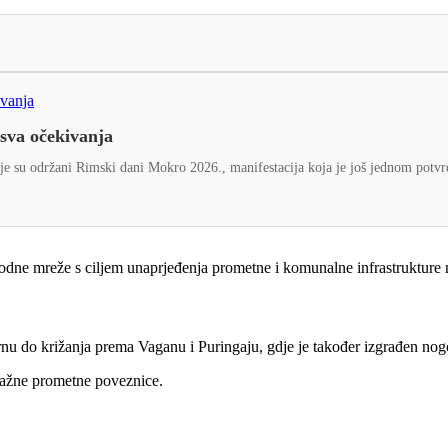
 sva očekivanja
e su održani Rimski dani Mokro 2026., manifestacija koja je još jednom potvrdil
odne mreže s ciljem unaprjeđenja prometne i komunalne infrastrukture
rnu do križanja prema Vaganu i Puringaju, gdje je također izgrađen nog
važne prometne poveznice.