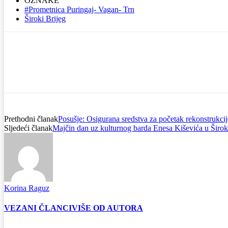
OZNAKE
#Prometnica Puringaj- Vagan- Trn
Široki Brijeg
Prethodni članak
Posušje: Osigurana sredstva za početak rekonstrukcij
Sljedeći članak
Majčin dan uz kulturnog barda Enesa Kiševića u Širo
Korina Raguz
VEZANI ČLANCI
VIŠE OD AUTORA