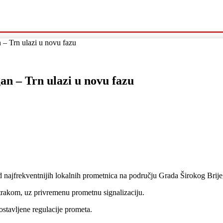
Politika
Crna Kronika
Hrvatska
Magazin
Gospodarstvo
 – Trn ulazi u novu fazu
an – Trn ulazi u novu fazu
 najfrekventnijih lokalnih prometnica na području Grada Širokog Brije
trakom, uz privremenu prometnu signalizaciju.
ostavljene regulacije prometa.