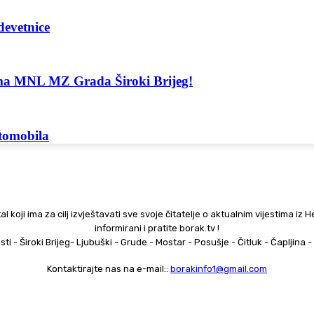
devetnice
ima MNL MZ Grada Široki Brijeg!
utomobila
al koji ima za cilj izvještavati sve svoje čitatelje o aktualnim vijestima iz 
informirani i pratite borak.tv !
esti - Široki Brijeg- Ljubuški - Grude - Mostar - Posušje - Čitluk - Čapljina
Kontaktirajte nas na e-mail::
borakinfo1@gmail.com