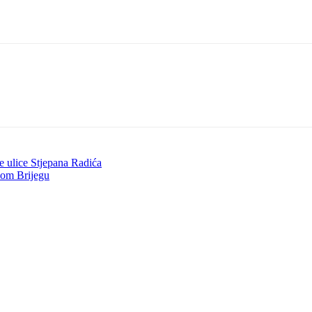
e ulice Stjepana Radića
kom Brijegu