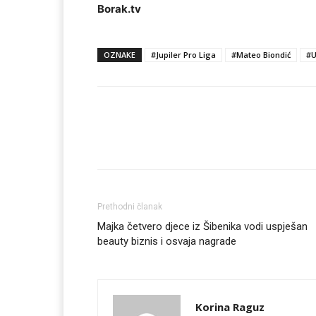
Borak.tv
OZNAKE
#Jupiler Pro Liga
#Mateo Biondić
#U
Prethodni članak
Majka četvero djece iz Šibenika vodi uspješan
beauty biznis i osvaja nagrade
Korina Raguz