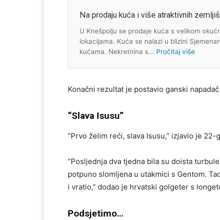
Na prodaju kuća i više atraktivnih zemlji
U Knešpolju se prodaje kuća s velikom okućni
lokacijama. Kuća se nalazi u blizini Sjemena
kućama. Nekretnina s...
Pročitaj više
Konačni rezultat je postavio ganski napada
“Slava Isusu”
“Prvo želim reći, slava Isusu,” izjavio je 22
“Posljednja dva tjedna bila su doista turbule
potpuno slomljena u utakmici s Gentom. Ta
i vratio,” dodao je hrvatski golgeter s longe
Podsjetimo…