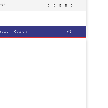
cije
rstvo
Ostalo