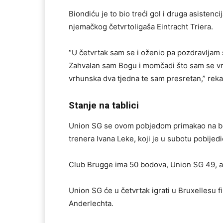
Biondiću je to bio treći gol i druga asistenc
njemačkog četvrtoligaša Eintracht Triera.
“U četvrtak sam se i oženio pa pozdravljam s
Zahvalan sam Bogu i momčadi što sam se vrati
vrhunska dva tjedna te sam presretan,” reka
Stanje na tablici
Union SG se ovom pobjedom primakao na b
trenera Ivana Leke, koji je u subotu pobijed
Club Brugge ima 50 bodova, Union SG 49, a S
Union SG će u četvrtak igrati u Bruxellesu f
Anderlechta.