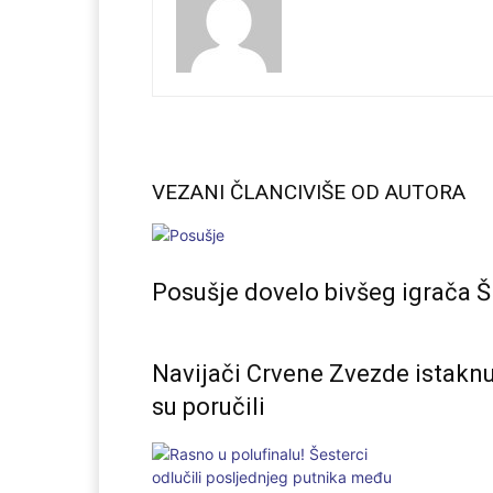
VEZANI ČLANCI
VIŠE OD AUTORA
Posušje dovelo bivšeg igrača Š
Navijači Crvene Zvezde istaknul
su poručili