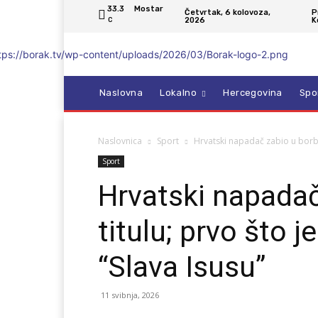
33.3
Mostar
Četvrtak, 6 kolovoza,
P
2026
K
C
Naslovna
Lokalno
Hercegovina
Spo
Naslovnica
Sport
Hrvatski napadač zabio u borbi z
Sport
Hrvatski napadač
titulu; prvo što j
“Slava Isusu”
11 svibnja, 2026