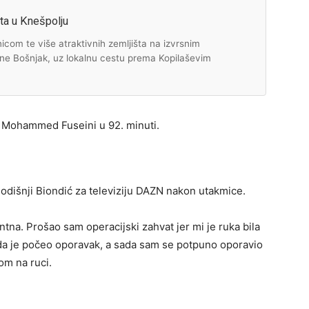
šta u Knešpolju
com te više atraktivnih zemljišta na izvrsnim
rne Bošnjak, uz lokalnu cestu prema Kopilaševim
č Mohammed Fuseini u 92. minuti.
-godišnji Biondić za televiziju DAZN nakon utakmice.
ntna. Prošao sam operacijski zahvat jer mi je ruka bila
da je počeo oporavak, a sada sam se potpuno oporavio
tom na ruci.