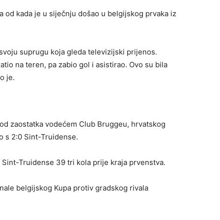
ija od kada je u siječnju došao u belgijskog prvaka iz
voju suprugu koja gleda televizijski prijenos.
o na teren, pa zabio gol i asistirao. Ovo su bila
o je.
od zaostatka vodećem Club Bruggeu, hrvatskog
io s 2:0 Sint-Truidense.
int-Truidense 39 tri kola prije kraja prvenstva.
inale belgijskog Kupa protiv gradskog rivala