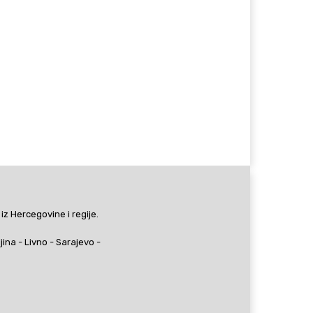
 iz Hercegovine i regije.
ljina - Livno - Sarajevo -