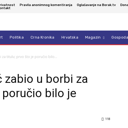
rivatnost
Pravila anonimnog komentiranja
Oglašavanje na Borak.tv
Dona
ontakt
rt
Politika
Crna Kronika
Hrvatska
Magazin
Gospoda
a titulu; prvo što je poručio bilo...
 zabio u borbi za
e poručio bilo je
118