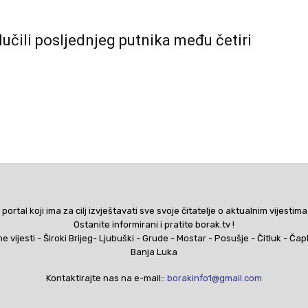
lučili posljednjeg putnika među četiri
 portal koji ima za cilj izvještavati sve svoje čitatelje o aktualnim vijestima
Ostanite informirani i pratite borak.tv !
ne vijesti - Široki Brijeg- Ljubuški - Grude - Mostar - Posušje - Čitluk - Čap
Banja Luka
Kontaktirajte nas na e-mail::
borakinfo1@gmail.com