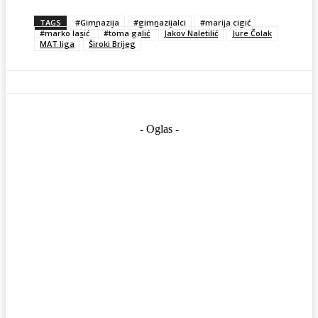
TAGS
#Gimnazija
#gimnazijalci
#marija cigić
#marko lasić
#toma galić
Jakov Naletilić
Jure Čolak
MAT liga
Široki Brijeg
- Oglas -