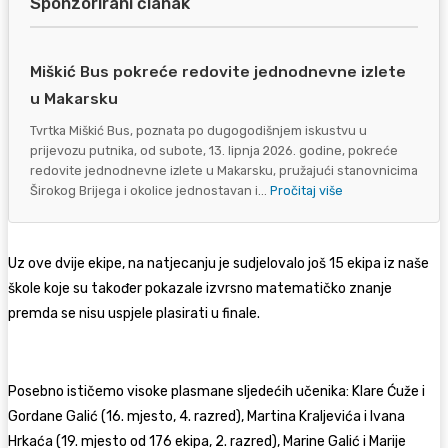
Sponzorirani članak
Miškić Bus pokreće redovite jednodnevne izlete
u Makarsku
Tvrtka Miškić Bus, poznata po dugogodišnjem iskustvu u
prijevozu putnika, od subote, 13. lipnja 2026. godine, pokreće
redovite jednodnevne izlete u Makarsku, pružajući stanovnicima
Širokog Brijega i okolice jednostavan i...
Pročitaj više
Uz ove dvije ekipe, na natjecanju je sudjelovalo još 15 ekipa iz naše
škole koje su također pokazale izvrsno matematičko znanje
premda se nisu uspjele plasirati u finale.
Posebno ističemo visoke plasmane sljedećih učenika: Klare Ćuže i
Gordane Galić (16. mjesto, 4. razred), Martina Kraljevića i Ivana
Hrkaća (19. mjesto od 176 ekipa, 2. razred), Marine Galić i Marije