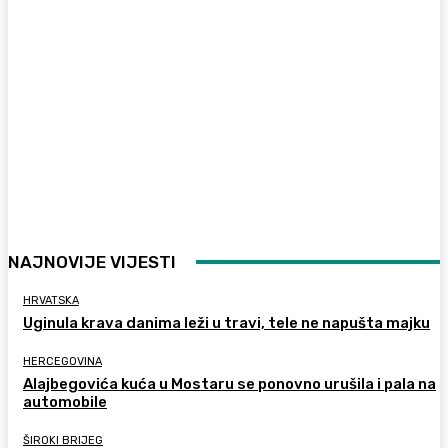
NAJNOVIJE VIJESTI
HRVATSKA
Uginula krava danima leži u travi, tele ne napušta majku
HERCEGOVINA
Alajbegovića kuća u Mostaru se ponovno urušila i pala na
automobile
ŠIROKI BRIJEG