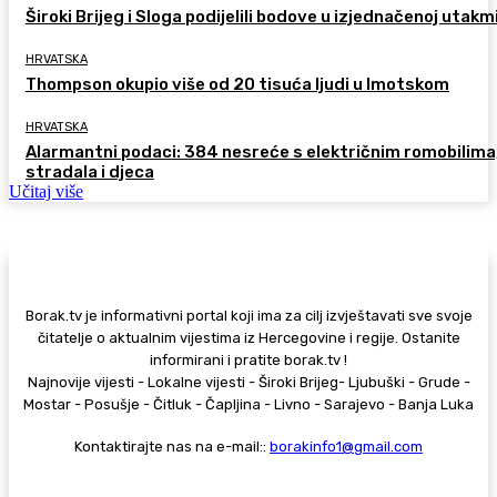
Široki Brijeg i Sloga podijelili bodove u izjednačenoj utakm
HRVATSKA
Thompson okupio više od 20 tisuća ljudi u Imotskom
HRVATSKA
Alarmantni podaci: 384 nesreće s električnim romobilima
stradala i djeca
Učitaj više
Borak.tv je informativni portal koji ima za cilj izvještavati sve svoje
čitatelje o aktualnim vijestima iz Hercegovine i regije. Ostanite
informirani i pratite borak.tv !
Najnovije vijesti - Lokalne vijesti - Široki Brijeg- Ljubuški - Grude -
Mostar - Posušje - Čitluk - Čapljina - Livno - Sarajevo - Banja Luka
Kontaktirajte nas na e-mail::
borakinfo1@gmail.com