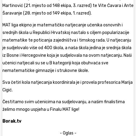
Martinović (21. mjesto od 148 ekipa, 3. razred) te Vite Ćavara i Ante
Šaravanje (28. mjesto od 149 ekipa, 1. razred).
MAT liga ekipno je matematičko natjecanje učenika osnovnih i
srednjih škola u Republici Hrvatskoj nastalo s ciljem popularizacije
matematike te poticanja zajedništva i timskog rada. U natjecanju
je sudjelovalo više od 400 škola, a naša škola jedina je srednja škola
iz Bosne i Hercegovine koja je sudjelovala na ovom natjecanju. Naši
učenici natjecali su se u B kategoriji koja obuhvaća sve
nematematičke gimnazije i strukovne škole.
Sva četiri kola natjecanja koordinirala je i provela profesorica Marija
Cigić.
Čestitamo svim učenicima na sudjelovanju, a našim finalistima
želimo mnogo uspjeha u Finalu MAT lige!
Borak.tv
- Oglas -