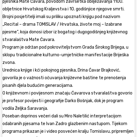
pjesnika Mate Ćavara, povodom završetka obilježavanja 1100.
obljetnice Hrvatskog Kraljevstva i 10. godišnjice njegove smrti.
Brojni posjetitelji imali su priliku upoznati knjigu pod nazivom
„Recital – drama TOMISLAV / Hrvatska, živote moj – Izabrane
pjesme“, koja donosi izbor iz bogatog i dugogodišnjeg književnog
stvaralaštva Mate Ćavara.
Program je održan pod pokroviteljstvom Grada Širokog Brijega, u
sklopu tradicionalne kulturno-umjetničke manifestacije Briješka
zvona.
Urednica knjige i kći pokojnog pjesnika, Drina Ćavar Brajković,
govorila je o važnosti očuvanja književne baštine te prenošenja
pisanih djela budućim generacijama.
O književnom i povijesnom značaju Ćavarova stvaralaštva govorio
je profesor povijesti i geografije Darko Bošnjak, dok je program
vodila Željka Šaravanja.
Poseban doprinos večeri dali su Miro Naletilić interpretacijom
odabranih pjesama te Ivan Zadro glazbenim nastupom. Tijekom
programa prikazan je i video posvećen kralju Tomislavu, pripremljen