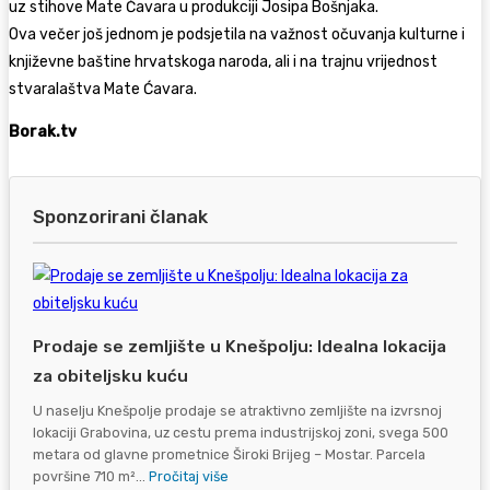
uz stihove Mate Ćavara u produkciji Josipa Bošnjaka.
Ova večer još jednom je podsjetila na važnost očuvanja kulturne i
književne baštine hrvatskoga naroda, ali i na trajnu vrijednost
stvaralaštva Mate Ćavara.
Borak.tv
Sponzorirani članak
Prodaje se zemljište u Knešpolju: Idealna lokacija
za obiteljsku kuću
U naselju Knešpolje prodaje se atraktivno zemljište na izvrsnoj
lokaciji Grabovina, uz cestu prema industrijskoj zoni, svega 500
metara od glavne prometnice Široki Brijeg – Mostar. Parcela
površine 710 m²...
Pročitaj više