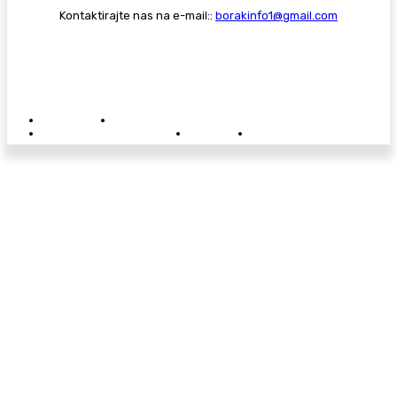
Kontaktirajte nas na e-mail::
borakinfo1@gmail.com
© Copyright - Borak.tv
Privatnost
Pravila anonimnog komentiranja
Oglašavanje na Borak.tv
Donacije
Kontakt