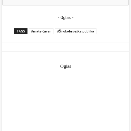
- Oglas -
TAGS
#mate ćavar
#Širokobriješka publika
- Oglas -