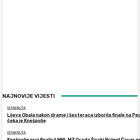
NAJNOVIJE VIJESTI
ISTAKNUTA
Lijeva Obala nakon drame i šesteraca izborila finale na Pec
čeka je Knešpolje
ISTAKNUTA
Knešpolje prvi finalist MNL MZ Grada Široki Brijeg! Ćavar 