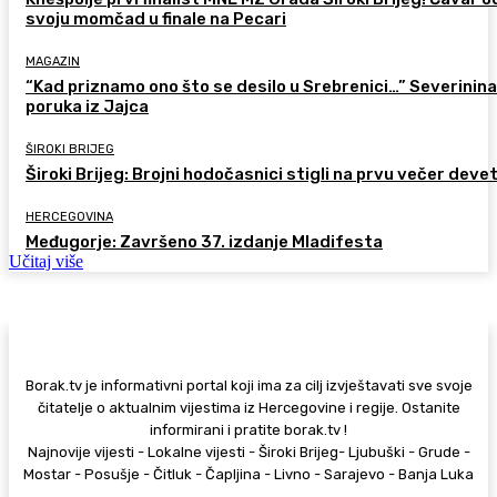
svoju momčad u finale na Pecari
MAGAZIN
“Kad priznamo ono što se desilo u Srebrenici…” Severinina
poruka iz Jajca
ŠIROKI BRIJEG
Široki Brijeg: Brojni hodočasnici stigli na prvu večer deve
HERCEGOVINA
Međugorje: Završeno 37. izdanje Mladifesta
Učitaj više
Borak.tv je informativni portal koji ima za cilj izvještavati sve svoje
čitatelje o aktualnim vijestima iz Hercegovine i regije. Ostanite
informirani i pratite borak.tv !
Najnovije vijesti - Lokalne vijesti - Široki Brijeg- Ljubuški - Grude -
Mostar - Posušje - Čitluk - Čapljina - Livno - Sarajevo - Banja Luka