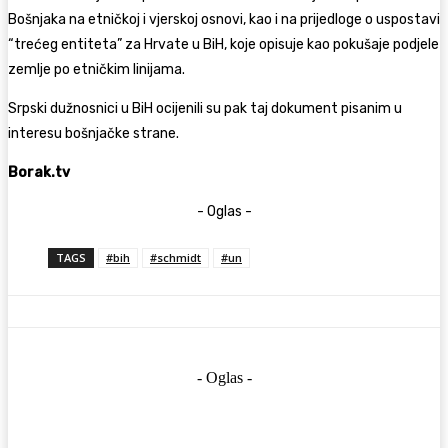
Bošnjaka na etničkoj i vjerskoj osnovi, kao i na prijedloge o uspostavi
“trećeg entiteta” za Hrvate u BiH, koje opisuje kao pokušaje podjele
zemlje po etničkim linijama.
Srpski dužnosnici u BiH ocijenili su pak taj dokument pisanim u
interesu bošnjačke strane.
Borak.tv
- Oglas -
TAGS
#bih
#schmidt
#un
- Oglas -