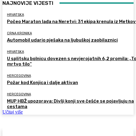
NAJNOVIJE VIJESTI
HRVATSKA
Počeo Maraton lađa na Neretvi: 31 ekipa krenula iz Metkov
CRNA KRONIKA
Automobil udario pješaka na ljubuškoj zaobilaznici
HRVATSKA
U splitsku bolnicu dovezen s nevjerojatnih 6,2 promila: „To
mrtvo tilo“
HERCEGOVINA
Požar kod Konjica i dalje aktivan
HERCEGOVINA
MUP HBŽ upozorava: Divlji konji sve češće se pojavljuju na
cestama
Učitaj više