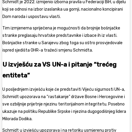
Schmidt je 2022. izmijenio izborna pravila u Federaciji BiH, u dijelu
koji se odnosi na izbor izaslanika ua gornji, nacionalno koncipirani
Dom naroda i uspostavu vlasti.
Tim izmjenema spriječena je mogućnosti da brojnije bošnjačke
stranke preglasaju hrvatske predstavnike i izbace ih iz vlasti.
Bošnjačke stranke u Sarajevu zbog toga su oštro prosvjedovale
ispred sjedišta OHR-a tražeći smjenu Schmidta.
U izvješću za VS UN-a i pitanje “trećeg
entiteta”
U posljednjem izvješću koje će predstaviti Vijeću sigurnosti UN-a,
Schmidt upozorava na “rastakanje” države Bosne i Hercegovine i
sve ozbiljnije prijetnje njezinu teritorijalnom integritetu. Posebno
ukazuje na politiku Republike Srpske i njezina dugogodišnjeg lidera
Milorada Dodika.
Schmidt u izvješću upozorava i na retoriku usmjerenu protiv