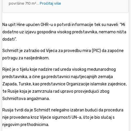
površine 710 m²...
Pročitaj više
Na upit Hine upućen OHR-u o potvrdi informacije tek su naveli: “Mi
dodatno uz izjavu gospodina visokog predstavnika, nemamo ništa
dodati”.
Schmidt je zatražio od Vijeća za provedbu mira (PIC) da započne
potragu za nasljednikom.
Riječ je o tijelu koje nadzire rad ureda visokog međunarodnog
predstavnika, a čine ga predstavnici najutjecajnijih zemalja
Zapada, Turske, kao predstavnice Organizacije islamske zajednice,
te Rusije koja je zamrznula rad upravo prosvjedujući zbog
Schmidtova angažmana.
Rusija tvrdi da je Schmidt nelegalno izabran budući da procedura
nije provedena kroz Vijeće sigurnosti UN-a, što je bio slučaj s
njegovim prethodnicima.