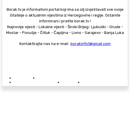
Borak.tv je informativni portal koji ima za cilj izvještavati sve svoje
čitatelje o aktualnim vijestima iz Hercegovine i regije. Ostanite
informirani i pratite borak.tv !
Najnovije vijesti - Lokalne vijesti - Široki Brijeg- Ljubuški - Grude -
Mostar - Posušje - Čitluk - Čapljina - Livno - Sarajevo - Banja Luka
Kontaktirajte nas na e-mail::
borakinfo1@gmail.com
© Copyright - Borak.tv
Privatnost
Pravila anonimnog komentiranja
Oglašavanje na Borak.tv
Donacije
Kontakt