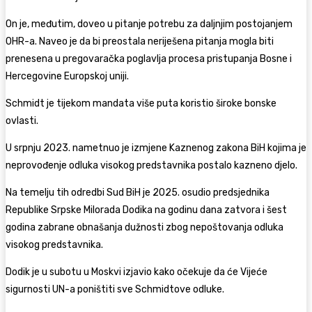
On je, međutim, doveo u pitanje potrebu za daljnjim postojanjem
OHR-a. Naveo je da bi preostala neriješena pitanja mogla biti
prenesena u pregovaračka poglavlja procesa pristupanja Bosne i
Hercegovine Europskoj uniji.
Schmidt je tijekom mandata više puta koristio široke bonske
ovlasti.
U srpnju 2023. nametnuo je izmjene Kaznenog zakona BiH kojima je
neprovođenje odluka visokog predstavnika postalo kazneno djelo.
Na temelju tih odredbi Sud BiH je 2025. osudio predsjednika
Republike Srpske Milorada Dodika na godinu dana zatvora i šest
godina zabrane obnašanja dužnosti zbog nepoštovanja odluka
visokog predstavnika.
Dodik je u subotu u Moskvi izjavio kako očekuje da će Vijeće
sigurnosti UN-a poništiti sve Schmidtove odluke.