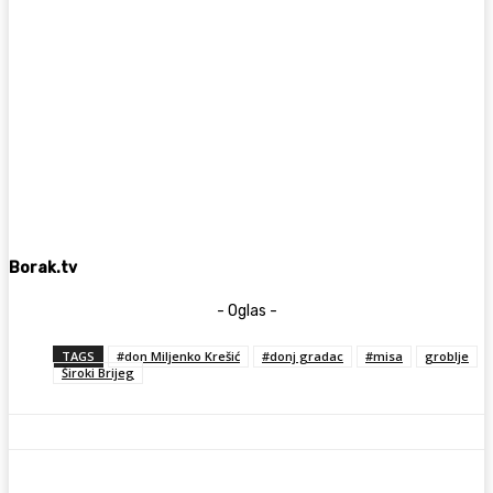
Borak.tv
- Oglas -
TAGS
#don Miljenko Krešić
#donj gradac
#misa
groblje
Široki Brijeg