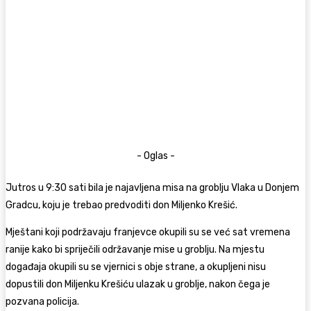
- Oglas -
Jutros u 9:30 sati bila je najavljena misa na groblju Vlaka u Donjem
Gradcu, koju je trebao predvoditi don Miljenko Krešić.
Mještani koji podržavaju franjevce okupili su se već sat vremena
ranije kako bi spriječili održavanje mise u groblju. Na mjestu
događaja okupili su se vjernici s obje strane, a okupljeni nisu
dopustili don Miljenku Krešiću ulazak u groblje, nakon čega je
pozvana policija.