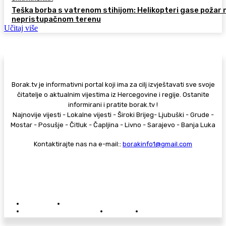
Teška borba s vatrenom stihijom: Helikopteri gase požar 
nepristupačnom terenu
Učitaj više
Borak.tv je informativni portal koji ima za cilj izvještavati sve svoje
čitatelje o aktualnim vijestima iz Hercegovine i regije. Ostanite
informirani i pratite borak.tv !
Najnovije vijesti - Lokalne vijesti - Široki Brijeg- Ljubuški - Grude -
Mostar - Posušje - Čitluk - Čapljina - Livno - Sarajevo - Banja Luka
Kontaktirajte nas na e-mail::
borakinfo1@gmail.com
© Copyright - Borak.tv
Privatnost
Pravila anonimnog komentiranja
Oglašavanje na Borak.tv
Donacije
Kontakt