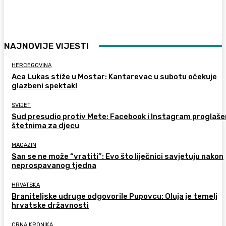
NAJNOVIJE VIJESTI
HERCEGOVINA
Aca Lukas stiže u Mostar: Kantarevac u subotu očekuje
glazbeni spektakl
SVIJET
Sud presudio protiv Mete: Facebook i Instagram proglaše
štetnima za djecu
MAGAZIN
San se ne može “vratiti”: Evo što liječnici savjetuju nakon
neprospavanog tjedna
HRVATSKA
Braniteljske udruge odgovorile Pupovcu: Oluja je temelj
hrvatske državnosti
CRNA KRONIKA