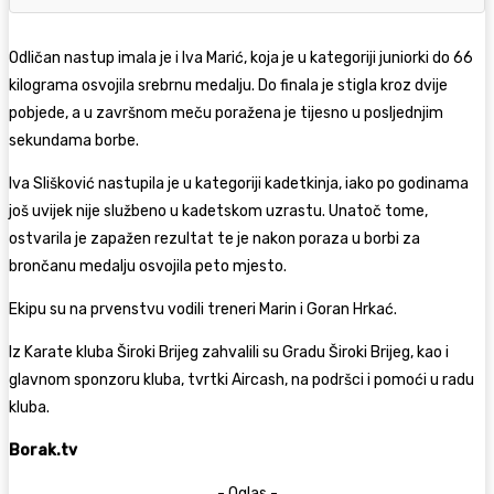
Odličan nastup imala je i Iva Marić, koja je u kategoriji juniorki do 66
kilograma osvojila srebrnu medalju. Do finala je stigla kroz dvije
pobjede, a u završnom meču poražena je tijesno u posljednjim
sekundama borbe.
Iva Slišković nastupila je u kategoriji kadetkinja, iako po godinama
još uvijek nije službeno u kadetskom uzrastu. Unatoč tome,
ostvarila je zapažen rezultat te je nakon poraza u borbi za
brončanu medalju osvojila peto mjesto.
Ekipu su na prvenstvu vodili treneri Marin i Goran Hrkać.
Iz Karate kluba Široki Brijeg zahvalili su Gradu Široki Brijeg, kao i
glavnom sponzoru kluba, tvrtki Aircash, na podršci i pomoći u radu
kluba.
Borak.tv
- Oglas -