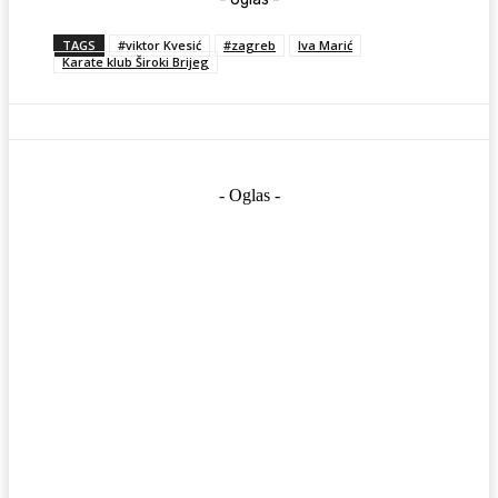
TAGS
#viktor Kvesić
#zagreb
Iva Marić
Karate klub Široki Brijeg
- Oglas -