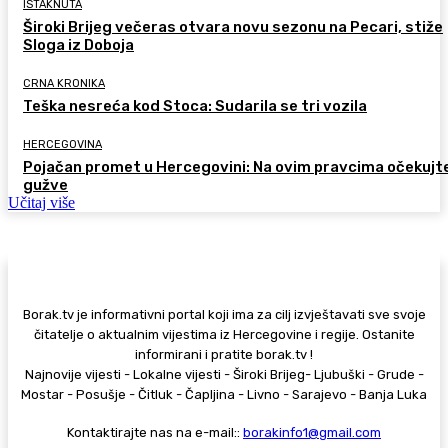
ISTAKNUTA
Široki Brijeg večeras otvara novu sezonu na Pecari, stiže
Sloga iz Doboja
CRNA KRONIKA
Teška nesreća kod Stoca: Sudarila se tri vozila
HERCEGOVINA
Pojačan promet u Hercegovini: Na ovim pravcima očekujt
gužve
Učitaj više
Borak.tv je informativni portal koji ima za cilj izvještavati sve svoje
čitatelje o aktualnim vijestima iz Hercegovine i regije. Ostanite
informirani i pratite borak.tv !
Najnovije vijesti - Lokalne vijesti - Široki Brijeg- Ljubuški - Grude -
Mostar - Posušje - Čitluk - Čapljina - Livno - Sarajevo - Banja Luka
Kontaktirajte nas na e-mail::
borakinfo1@gmail.com