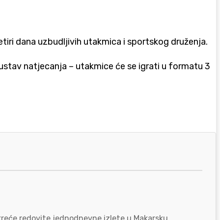
četiri dana uzbudljivih utakmica i sportskog druženja.
 sustav natjecanja – utakmice će se igrati u formatu 3
okreće redovite jednodnevne izlete u Makarsku,