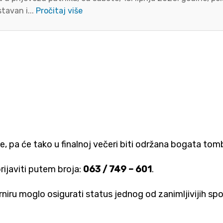
tavan i...
Pročitaj više
lje, pa će tako u finalnoj večeri biti održana bogata to
prijaviti putem broja:
063 / 749 – 601
.
rniru moglo osigurati status jednog od zanimljivijih spo