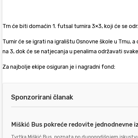
Trn će biti domaćin 1. futsal turnira 3×3, koji će se o
Turnir će se igrati na igralištu Osnovne škole u Trnu, 
na 3, dok će se natjecanja u penalima održavati svak
Za najbolje ekipe osiguran je i nagradni fond:
Sponzorirani članak
Miškić Bus pokreće redovite jednodnevne i
Tvrtka Miškić Bus, poznata po dugogodišnjem iskustvu 