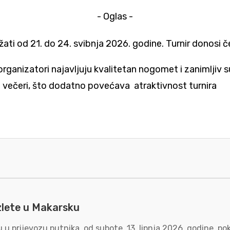
- Oglas -
držati od 21. do 24. svibnja 2026. godine. Turnir donosi 
a organizatori najavljuju kvalitetan nogomet i zanimljiv
e večeri, što dodatno povećava atraktivnost turnira
zlete u Makarsku
u prijevozu putnika, od subote, 13. lipnja 2026. godine, p