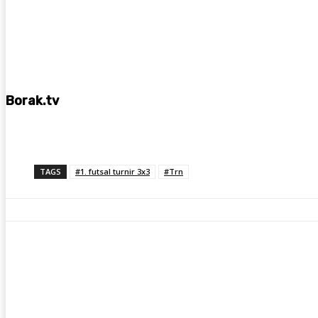
Borak.tv
TAGS
#1. futsal turnir 3x3
#Trn