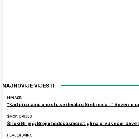
NAJNOVIJE VIJESTI
MAGAZIN
“Kad priznamo ono što se desilo u Srebrenici…” Severinina
ŠIROKI BRIJEG
Široki Brijeg: Brojni hodočasnici stigli na prvu večer deve
HERCEGOVINA