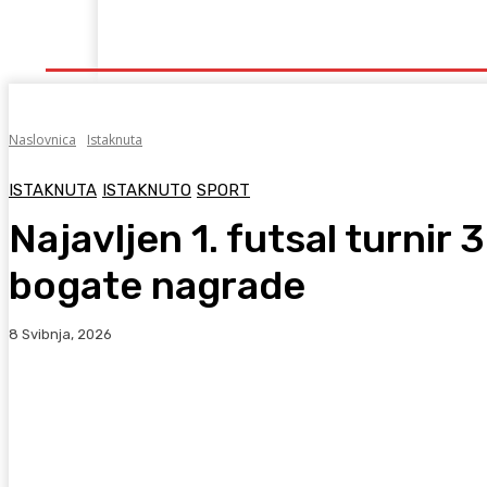
Naslovna
Lokalno
Hercegovina
Sport
Naslovnica
Istaknuta
ISTAKNUTA
ISTAKNUTO
SPORT
Najavljen 1. futsal turnir
bogate nagrade
8 Svibnja, 2026
Facebook
WhatsApp
Viber
X