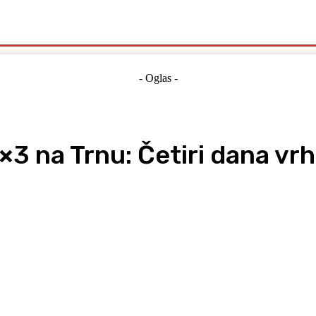
Politika
Crna Kronika
Hrvatska
Magazin
Gospodarstvo
- Oglas -
 3×3 na Trnu: Četiri dana 