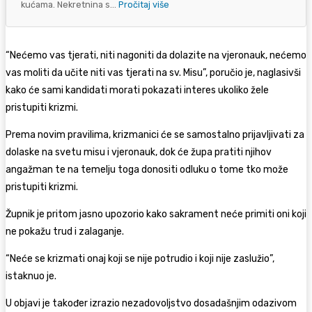
kućama. Nekretnina s...
Pročitaj više
“Nećemo vas tjerati, niti nagoniti da dolazite na vjeronauk, nećemo
vas moliti da učite niti vas tjerati na sv. Misu”, poručio je, naglasivši
kako će sami kandidati morati pokazati interes ukoliko žele
pristupiti krizmi.
Prema novim pravilima, krizmanici će se samostalno prijavljivati za
dolaske na svetu misu i vjeronauk, dok će župa pratiti njihov
angažman te na temelju toga donositi odluku o tome tko može
pristupiti krizmi.
Župnik je pritom jasno upozorio kako sakrament neće primiti oni koji
ne pokažu trud i zalaganje.
“Neće se krizmati onaj koji se nije potrudio i koji nije zaslužio”,
istaknuo je.
U objavi je također izrazio nezadovoljstvo dosadašnjim odazivom