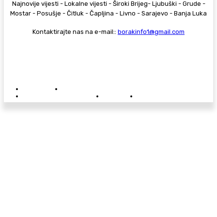
Najnovije vijesti - Lokalne vijesti - Široki Brijeg- Ljubuški - Grude -
Mostar - Posušje - Čitluk - Čapljina - Livno - Sarajevo - Banja Luka
Kontaktirajte nas na e-mail::
borakinfo1@gmail.com
© Copyright - Borak.tv
Privatnost
Pravila anonimnog komentiranja
Oglašavanje na Borak.tv
Donacije
Kontakt