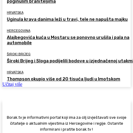
poginulim braniteljima
HRVATSKA
Uginula krava danima leži u travi, tele ne napušta majku
HERCEGOVINA
Alajbegovića kuća u Mostaru se ponovno urušila i pala na
automobile
ŠIROKI BRIJEG
Široki Brijeg i Sloga podijelili bodove u izjednačenoj utakm
HRVATSKA
Thompson okupio više od 20 tisuća ljudi u Imotskom
Učitaj više
Borak.tv je informativni portal koji ima za cilj izvještavati sve svoje
čitatelje o aktualnim vijestima iz Hercegovine i regije. Ostanite
informirani i pratite borak.tv !