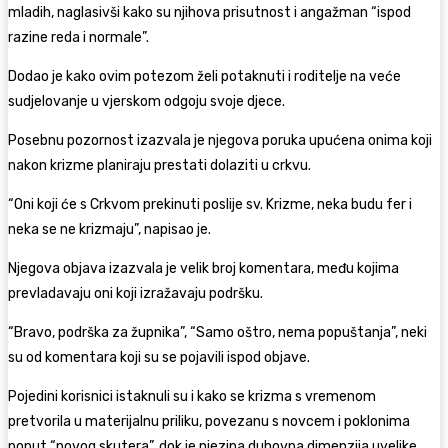
mladih, naglasivši kako su njihova prisutnost i angažman “ispod
razine reda i normale”.
Dodao je kako ovim potezom želi potaknuti i roditelje na veće
sudjelovanje u vjerskom odgoju svoje djece.
Posebnu pozornost izazvala je njegova poruka upućena onima koji
nakon krizme planiraju prestati dolaziti u crkvu.
“Oni koji će s Crkvom prekinuti poslije sv. Krizme, neka budu fer i
neka se ne krizmaju”, napisao je.
Njegova objava izazvala je velik broj komentara, među kojima
prevladavaju oni koji izražavaju podršku.
“Bravo, podrška za župnika”, “Samo oštro, nema popuštanja”, neki
su od komentara koji su se pojavili ispod objave.
Pojedini korisnici istaknuli su i kako se krizma s vremenom
pretvorila u materijalnu priliku, povezanu s novcem i poklonima
poput “novog skutera”, dok je njezina duhovna dimenzija uvelike