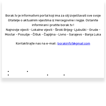
Borak.tv je informativni portal koji ima za cilj izvještavati sve svoje
čitatelje o aktualnim vijestima iz Hercegovine i regije. Ostanite
informirani i pratite borak.tv !
Najnovije vijesti - Lokalne vijesti - Široki Brijeg- Ljubuški - Grude -
Mostar - Posušje - Čitluk - Čapljina - Livno - Sarajevo - Banja Luka
Kontaktirajte nas na e-mail::
borakinfo1@gmail.com
© Copyright - Borak.tv
Privatnost
Pravila anonimnog komentiranja
Oglašavanje na Borak.tv
Donacije
Kontakt