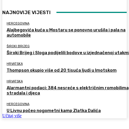
NAJNOVIJE VIJESTI
HERCEGOVINA
Alajbegovića kuća u Mostaru se ponovno urušila i pala na
automobile
ŠIROKI BRIJEG
Široki Brijeg i Sloga podijelili bodove u izjednačenoj utakm
HRVATSKA
Thompson okupio više od 20 tisuća ljudi u Imotskom
HRVATSKA
Alarmantni podaci: 384 nesreće s električnim romobilima
stradala i djeca
HERCEGOVINA
U Livnu počeo nogometni kamp Zlatka Dalića
Učitaj više