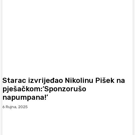
Starac izvrijeđao Nikolinu Pišek na
pješačkom:‘Sponzorušo
napumpana!’
6 Rujna, 2025
Facebook
WhatsApp
Viber
X