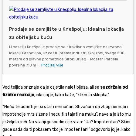
Prodaje se zemljište u Knešpolju: Idealna lokacija
za obiteljsku kuću
U naselju Knešpolje prodaje se atraktivno zemljište na izvrsnoj
lokaciji Grabovina, uz cestu prema industrijskoj zoni, svega 500
metara od glavne prometnice Široki Brijeg – Mostar. Parcela
površine 710 m²...
Pročitaj više
Voditeljica priznaje da je osjetila nalet bijesa, ali se
suzdržala od
fizičke reakcije
, iako joj je, kako kaže, “kliknula sklopka”.
“Neću te udariti jer si star i nemoćan. Shvaćam da zbog nemoći i
impotencije mrziš žene i neću ti stajati na muku”, navela je što mu
je željela reći. No stariji gospodin nije stao: “Ja? Impotentan? Skini
gaće sada da ti pokažem tko je impotentan!” odgovorio joj je, kako