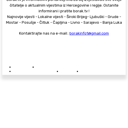
čitatelje o aktualnim vijestima iz Hercegovine i regije. Ostanite
informirani i pratite borak.tv !
Najnovije vijesti - Lokalne vijesti - Široki Brijeg- Ljubuški - Grude -
Mostar - Posušje - Čitluk - Čapljina - Livno - Sarajevo - Banja Luka
Kontaktirajte nas na e-mail::
borakinfo1@gmail.com
© Copyright - Borak.tv
Privatnost
Pravila anonimnog komentiranja
Oglašavanje na Borak.tv
Donacije
Kontakt