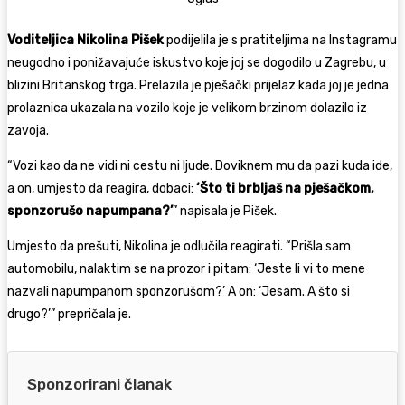
Voditeljica Nikolina Pišek
podijelila je s pratiteljima na Instagramu
neugodno i ponižavajuće iskustvo koje joj se dogodilo u Zagrebu, u
blizini Britanskog trga. Prelazila je pješački prijelaz kada joj je jedna
prolaznica ukazala na vozilo koje je velikom brzinom dolazilo iz
zavoja.
“Vozi kao da ne vidi ni cestu ni ljude. Doviknem mu da pazi kuda ide,
a on, umjesto da reagira, dobaci:
‘Što ti brbljaš na pješačkom,
sponzorušo napumpana?’
” napisala je Pišek.
Umjesto da prešuti, Nikolina je odlučila reagirati. “Prišla sam
automobilu, nalaktim se na prozor i pitam: ‘Jeste li vi to mene
nazvali napumpanom sponzorušom?’ A on: ‘Jesam. A što si
drugo?’” prepričala je.
Sponzorirani članak