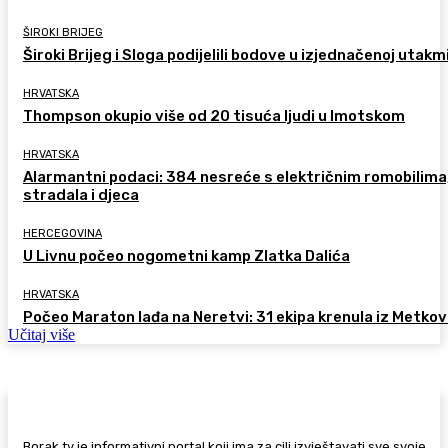
ŠIROKI BRIJEG
Široki Brijeg i Sloga podijelili bodove u izjednačenoj utakm
HRVATSKA
Thompson okupio više od 20 tisuća ljudi u Imotskom
HRVATSKA
Alarmantni podaci: 384 nesreće s električnim romobilima
stradala i djeca
HERCEGOVINA
U Livnu počeo nogometni kamp Zlatka Dalića
HRVATSKA
Počeo Maraton lađa na Neretvi: 31 ekipa krenula iz Metkov
Učitaj više
Borak.tv je informativni portal koji ima za cilj izvještavati sve svoje