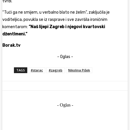
tvrdi.
“Tući ga ne smijem, u verbalno blato ne želim”, zaključila je
voditeljica, povukla se iz rasprave i sve završila ironičnim
komentarom:
“Naš lijepi Zagreb i njegovi kvartovski
džentlmeni.”
Borak.tv
- Oglas -
TAGS
#starac
#zagreb
Nikolina Pišek
- Oglas -