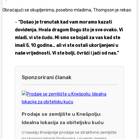
Obraćajući se okupljenima, posebno mladima, Thompson je rekao:
–
“Došao je trenutak kad vam moramo kazati
doviđenja. Hvala dragom Bogu što je sve ovako. Vi
mladi, vi ste čudo. Mi smo se bojali za vas kad ste
imali 5, 10 godina… ali vi ste ostali ukorijenjeni u
naše vrijednosti. Vi ste bolji, čvršći i jači od nas.”
Sponzorirani članak
Prodaje se zemljište u Knešpolju:
Idealna lokacija za obiteljsku kuću
U naselju Knešpolje prodaje se atraktivno zemljište
na izvrsnoj lokaciji Grabovina, uz cestu prema