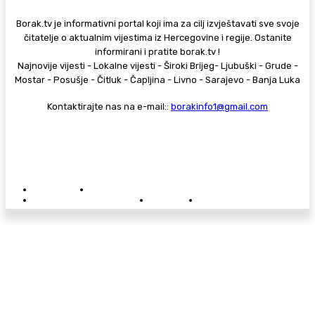
Borak.tv je informativni portal koji ima za cilj izvještavati sve svoje
čitatelje o aktualnim vijestima iz Hercegovine i regije. Ostanite
informirani i pratite borak.tv !
Najnovije vijesti - Lokalne vijesti - Široki Brijeg- Ljubuški - Grude -
Mostar - Posušje - Čitluk - Čapljina - Livno - Sarajevo - Banja Luka
Kontaktirajte nas na e-mail::
borakinfo1@gmail.com
© Copyright - Borak.tv
Privatnost
Pravila anonimnog komentiranja
Oglašavanje na Borak.tv
Donacije
Kontakt