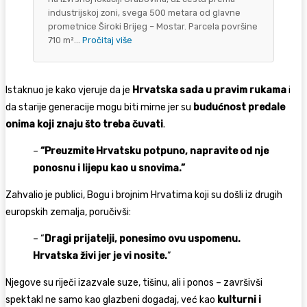
industrijskoj zoni, svega 500 metara od glavne
prometnice Široki Brijeg – Mostar. Parcela površine
710 m²...
Pročitaj više
Istaknuo je kako vjeruje da je
Hrvatska sada u pravim rukama
i
da starije generacije mogu biti mirne jer su
budućnost predale
onima koji znaju što treba čuvati
.
–
“Preuzmite Hrvatsku potpuno, napravite od nje
ponosnu i lijepu kao u snovima.”
Zahvalio je publici, Bogu i brojnim Hrvatima koji su došli iz drugih
europskih zemalja, poručivši:
– “
Dragi prijatelji, ponesimo ovu uspomenu.
Hrvatska živi jer je vi nosite.
”
Njegove su riječi izazvale suze, tišinu, ali i ponos – završivši
spektakl ne samo kao glazbeni događaj, već kao
kulturni i