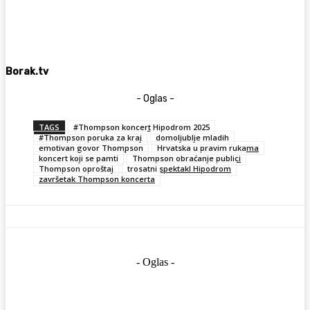
Borak.tv
- Oglas -
TAGS
#Thompson koncert Hipodrom 2025
#Thompson poruka za kraj
domoljublje mladih
emotivan govor Thompson
Hrvatska u pravim rukama
koncert koji se pamti
Thompson obraćanje publici
Thompson oproštaj
trosatni spektakl Hipodrom
završetak Thompson koncerta
- Oglas -