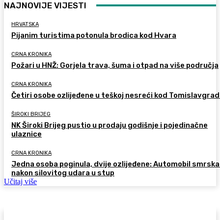
NAJNOVIJE VIJESTI
HRVATSKA
Pijanim turistima potonula brodica kod Hvara
CRNA KRONIKA
Požari u HNŽ: Gorjela trava, šuma i otpad na više područja
CRNA KRONIKA
Četiri osobe ozlijeđene u teškoj nesreći kod Tomislavgra
ŠIROKI BRIJEG
NK Široki Brijeg pustio u prodaju godišnje i pojedinačne
ulaznice
CRNA KRONIKA
Jedna osoba poginula, dvije ozlijeđene: Automobil smrsk
nakon silovitog udara u stup
Učitaj više