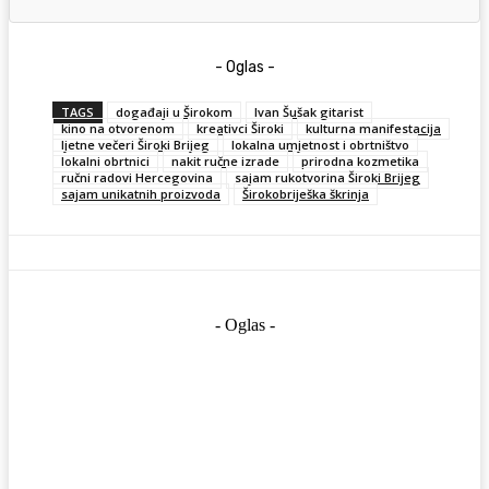
- Oglas -
TAGS
događaji u Širokom
Ivan Šušak gitarist
kino na otvorenom
kreativci Široki
kulturna manifestacija
ljetne večeri Široki Brijeg
lokalna umjetnost i obrtništvo
lokalni obrtnici
nakit ručne izrade
prirodna kozmetika
ručni radovi Hercegovina
sajam rukotvorina Široki Brijeg
sajam unikatnih proizvoda
Širokobriješka škrinja
- Oglas -