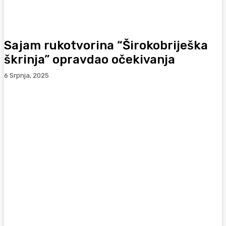
Sajam rukotvorina “Širokobriješka
škrinja” opravdao očekivanja
6 Srpnja, 2025
Facebook
WhatsApp
Viber
X