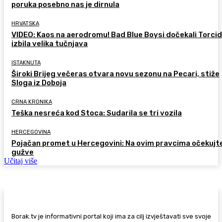
poruka posebno nas je dirnula
HRVATSKA
VIDEO: Kaos na aerodromu! Bad Blue Boysi dočekali Torcid
izbila velika tučnjava
ISTAKNUTA
Široki Brijeg večeras otvara novu sezonu na Pecari, stiže
Sloga iz Doboja
CRNA KRONIKA
Teška nesreća kod Stoca: Sudarila se tri vozila
HERCEGOVINA
Pojačan promet u Hercegovini: Na ovim pravcima očekujt
gužve
Učitaj više
Borak.tv je informativni portal koji ima za cilj izvještavati sve svoje