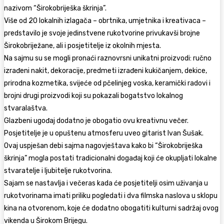
nazivom “Širokobriješka škrinja”.
Više od 20 lokalnih izlagača – obrtnika, umjetnika i kreativaca –
predstavilo je svoje jedinstvene rukotvorine privukavši brojne
Širokobriježane, ali i posjetitelje iz okolnih mjesta.
Na sajmu su se mogli pronaći raznovrsni unikatni proizvodi: ručno
izrađeni nakit, dekoracije, predmeti izrađeni kukičanjem, dekice,
prirodna kozmetika, svijeće od pčelinjeg voska, keramički radovi i
brojni drugi proizvodi koji su pokazali bogatstvo lokalnog
stvaralaštva.
Glazbeni ugođaj dodatno je obogatio ovu kreativnu večer.
Posjetitelje je u opuštenu atmosferu uveo gitarist Ivan Šušak.
Ovaj uspješan debi sajma nagovještava kako bi “Širokobriješka
škrinja” mogla postati tradicionalni događaj koji će okupljati lokalne
stvaratelje i ljubitelje rukotvorina.
Sajam se nastavlja i večeras kada će posjetitelji osim uživanja u
rukotvorinama imati priliku pogledati i dva filmska naslova u sklopu
kina na otvorenom, koje će dodatno obogatiti kulturni sadržaj ovog
vikenda u Širokom Brijegu.