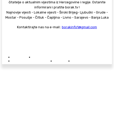
čitatelje o aktualnim vijestima iz Hercegovine i regije. Ostanite
informirani i pratite borak.tv !
Najnovije vijesti - Lokalne vijesti - Široki Brijeg- Ljubuški - Grude -
Mostar - Posušje - Čitluk - Čapljina - Livno - Sarajevo - Banja Luka
Kontaktirajte nas na e-mail::
borakinfo1@gmail.com
© Copyright - Borak.tv
Privatnost
Pravila anonimnog komentiranja
Oglašavanje na Borak.tv
Donacije
Kontakt