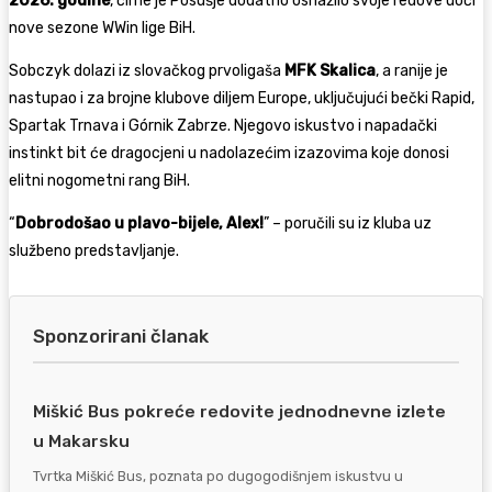
2026. godine
, čime je Posušje dodatno osnažilo svoje redove uoči
nove sezone WWin lige BiH.
Sobczyk dolazi iz slovačkog prvoligaša
MFK Skalica
, a ranije je
nastupao i za brojne klubove diljem Europe, uključujući bečki Rapid,
Spartak Trnava i Górnik Zabrze. Njegovo iskustvo i napadački
instinkt bit će dragocjeni u nadolazećim izazovima koje donosi
elitni nogometni rang BiH.
“
Dobrodošao u plavo-bijele, Alex!
” – poručili su iz kluba uz
službeno predstavljanje.
Sponzorirani članak
Miškić Bus pokreće redovite jednodnevne izlete
u Makarsku
Tvrtka Miškić Bus, poznata po dugogodišnjem iskustvu u