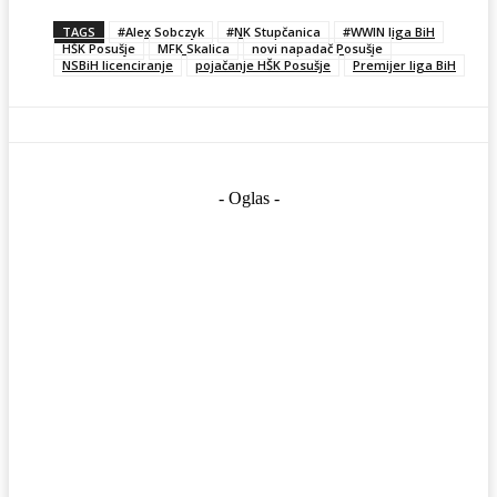
TAGS
#Alex Sobczyk
#NK Stupčanica
#WWIN liga BiH
HŠK Posušje
MFK Skalica
novi napadač Posušje
NSBiH licenciranje
pojačanje HŠK Posušje
Premijer liga BiH
- Oglas -