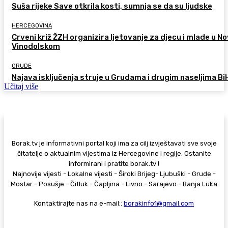
Suša rijeke Save otkrila kosti, sumnja se da su ljudske
HERCEGOVINA
Crveni križ ŽZH organizira ljetovanje za djecu i mlade u 
Vinodolskom
GRUDE
Najava isključenja struje u Grudama i drugim naseljima Bi
Učitaj više
Borak.tv je informativni portal koji ima za cilj izvještavati sve svoje
čitatelje o aktualnim vijestima iz Hercegovine i regije. Ostanite
informirani i pratite borak.tv !
Najnovije vijesti - Lokalne vijesti - Široki Brijeg- Ljubuški - Grude -
Mostar - Posušje - Čitluk - Čapljina - Livno - Sarajevo - Banja Luka
Kontaktirajte nas na e-mail::
borakinfo1@gmail.com