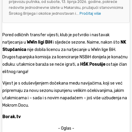
prijevozu putnika, od subote, 13. lipnja 2026. godine, pokreće
redovite jednodnevne izlete u Makarsku, pružajući stanovnicima
Širokog Brijega i okolice jednostavan i...
Pročitaj više
Pored odličnih transfer vijesti, klub je potvrdio i nastavak
natjecanja u
WWin ligi BiH
i sljedeće sezone. Naime, nakon što
NK
Stupčanica
nije dobila licencu za natjecanje u WWin lige BiH.
Drugostupanjska komisija za licenciranje NSBiH donijela je konačnu
odluku: utakmice baraža se neće igrati, a
HŠK Posušje
ostaje član
elitnog ranga!
Vijest je s oduševljenjem dočekana među navijačima, koji se već
pripremaju za novu sezonu ispunjenu velikim očekivanjima, jakim
utakmicama i – sada i s novim napadačem – još više uzbuđenja na
Mokrom Docu.
Borak.tv
- Oglas -