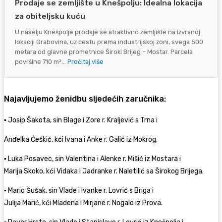
Prodaje se zemljište u Knešpolju: Idealna lokacija
za obiteljsku kuću
U naselju Knešpolje prodaje se atraktivno zemljište na izvrsnoj
lokaciji Grabovina, uz cestu prema industrijskoj zoni, svega 500
metara od glavne prometnice Široki Brijeg – Mostar. Parcela
površine 710 m²...
Pročitaj više
Najavljujemo ženidbu sljedećih zaručnika:
▪ Josip Šakota, sin Blage i Zore r. Kraljević s Trna i
Anđelka Ćeškić, kći Ivana i Anke r. Galić iz Mokrog.
▪ Luka Posavec, sin Valentina i Alenke r. Mišić iz Mostara i
Marija Skoko, kći Vidaka i Jadranke r. Naletilić sa Širokog Brijega.
▪ Mario Šušak, sin Vlade i Ivanke r. Lovrić s Briga i
Julija Marić, kći Mladena i Mirjane r. Nogalo iz Prova.