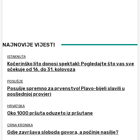
NAJNOVIJE VIJESTI
ISTAKNUTA
Kočerinško lito donosi spektakl: Pogledajte što vas sve
očekuje od 16. do 31. kolovoza
POSUŠJE
Posušje spremno za prvenstvo! Plavo-bijeli slavili u
posljednjoj provjeri
HRVATSKA
Oko 1000 pršuta oduzeto iz pršutane
CRNA KRONIKA
Gdje završava sloboda govora, a počinje nasilje?