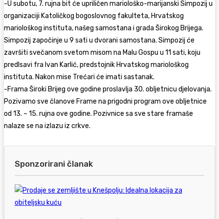
-U subotu, 7. rujna bit će upriličen mariološko-marijanski Simpozij u
organizaciji Katoličkog bogoslovnog fakulteta, Hrvatskog
mariološkog instituta, našeg samostana i grada Širokog Brijega.
Simpozij započinje u 9 sati u dvorani samostana. Simpozij će
završiti svečanom svetom misom na Malu Gospu u 11 sati, koju
predlsavi fra Ivan Karlić, predstojnik Hrvatskog mariološkog
instituta. Nakon mise Trećari će imati sastanak.
-Frama Široki Brijeg ove godine proslavlja 30. obljetnicu djelovanja.
Pozivamo sve članove Frame na prigodni program ove obljetnice
od 13. – 15. rujna ove godine. Pozivnice sa sve stare framaše
nalaze se na izlazu iz crkve.
Sponzorirani članak