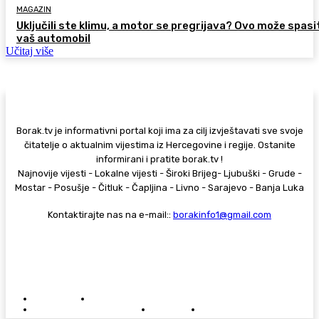
MAGAZIN
Uključili ste klimu, a motor se pregrijava? Ovo može spasi
vaš automobil
Učitaj više
Borak.tv je informativni portal koji ima za cilj izvještavati sve svoje
čitatelje o aktualnim vijestima iz Hercegovine i regije. Ostanite
informirani i pratite borak.tv !
Najnovije vijesti - Lokalne vijesti - Široki Brijeg- Ljubuški - Grude -
Mostar - Posušje - Čitluk - Čapljina - Livno - Sarajevo - Banja Luka
Kontaktirajte nas na e-mail::
borakinfo1@gmail.com
© Copyright - Borak.tv
Privatnost
Pravila anonimnog komentiranja
Oglašavanje na Borak.tv
Donacije
Kontakt