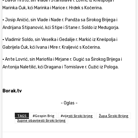
▪ Davor Hrsto, sin Vlade i Stanislave r. Lovrić iz Knešpolja i
Marinka Ćuk, kći Marinka i Marice r. Hrđek s Kočerina.
▪ Josip Aničić, sin Vlade i Nade r. Pandža sa Širokog Brijega i
Andrijana Stipanović, kći Stipe i Stane r. Soldo iz Međugorja.
▪ Vladimir Soldo, sin Veselka i Gedalije r. Markić iz Knešpolja i
Gabrijela Ćuk, kći Ivana i Mire r. Kraljević s Kočerina.
▪ Ante Lovrić, sin Mariofila i Mirjane r. Gugić sa Širokog Brijega i
Antonija Naletilić, kći Dragana i Tomislave r. Ćužić iz Pologa.
Borak.tv
- Oglas -
TAGS
#Gospin Brig
#vijesti široki brjeg
Župa Široki Brijeg
župne obavijesti široki brijeg