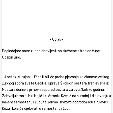
- Oglas -
Pogledajmo nove župne obavijesti sa službene stranice župe
Gospin Brig.
-U petak, 6. rujna u 19 sati bit će proba pjevanja za članove velikog
župnog zbora svete Cecilije. Uprava Školskih sestara franjevaka iz
Mostara donijela je novi raspored sestara za ovu školsku godinu.
Zahvaljujemo s. Miri Majić i s. Veroniki Kvesić na suradnji i djelovanju u
našem samostanu i župi, te želimo iskazati dobrodošlicu s. Slavici
Kožul, koja će djelovati u samostanu i župi.