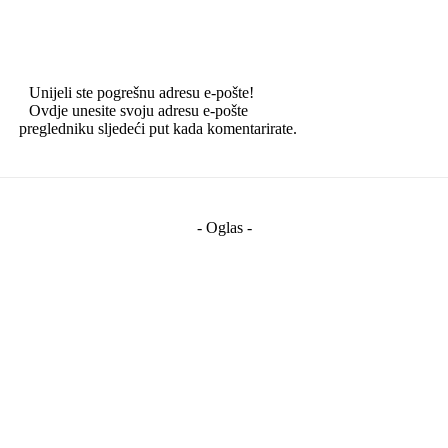
Email:
Unijeli ste pogrešnu adresu e-pošte!
Ovdje unesite svoju adresu e-pošte
Web:
pregledniku sljedeći put kada komentarirate.
- Oglas -