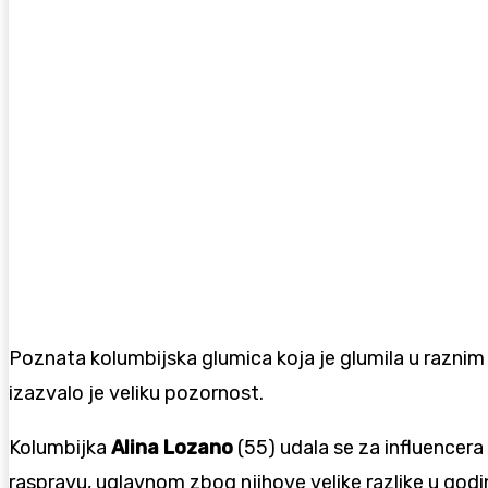
Poznata kolumbijska glumica koja je glumila u raznim
izazvalo je veliku pozornost.
Kolumbijka
Alina Lozano
(55) udala se za influencera
raspravu, uglavnom zbog njihove velike razlike u god