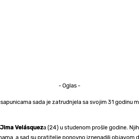
- Oglas -
 sapunicama sada je zatrudnjela sa svojim 31 godinu ml
Jima Velásquez
a (24) u studenom prošle godine. Njih
inama a sad su pratitelje ponovno iznenadili objavom 