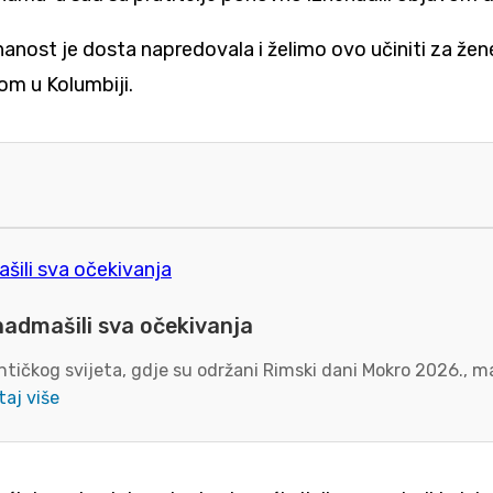
i znanost je dosta napredovala i želimo ovo učiniti za ž
gom u Kolumbiji.
nadmašili sva očekivanja
tičkog svijeta, gdje su održani Rimski dani Mokro 2026., ma
taj više