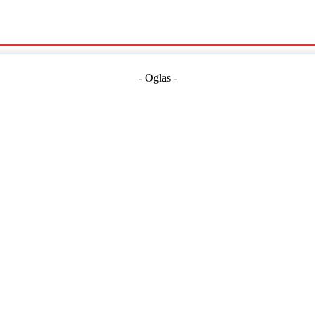
Politika
Crna Kronika
Hrvatska
Magazin
Gospodarstvo
- Oglas -