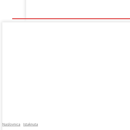
Naslovna
Lokalno
Hercegovina
Sport
Naslovnica
Istaknuta