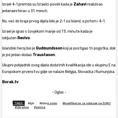
Izrael 4-1 premda su Izraelci poveli kada je
Zahavi
realizirao
jedanaesterac u 31. minuti.
No, već do kraja prvog dijela bilo je 2-1 za Island, a potom i 4-1.
Izrael je igrao s čovjekom manje od 73. minute kada je
isključen
Revivo
.
Islandski heroj bio je
Gudmundsson
koji je postigao tri pogotka, dok
je još jedan dodao
Traustason
.
Ukupni pobjednik ovog dijela dodatnih kvalifikacija ide u skupinu E na
Europskom prvenstvu gdje se nalaze Belgija, Slovačka i Rumunjska.
Borak.tv
- Oglas -
TAGS
#bih
#bilino polje
#kvalifikacije za odlazak na EURO
#Ukrajina
#zenica