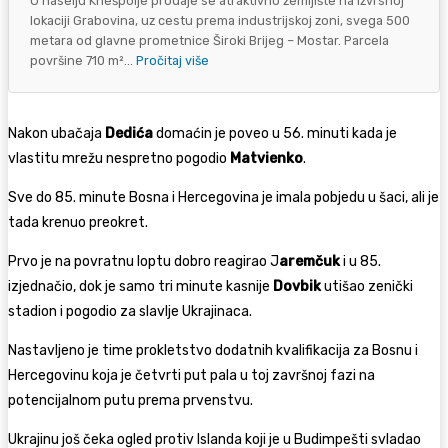
U naselju Knešpolje prodaje se atraktivno zemljište na izvrsnoj
lokaciji Grabovina, uz cestu prema industrijskoj zoni, svega 500
metara od glavne prometnice Široki Brijeg – Mostar. Parcela
površine 710 m²...
Pročitaj više
Nakon ubačaja
Dedića
domaćin je poveo u 56. minuti kada je
vlastitu mrežu nespretno pogodio
Matvienko
.
Sve do 85. minute Bosna i Hercegovina je imala pobjedu u šaci, ali je
tada krenuo preokret.
Prvo je na povratnu loptu dobro reagirao J
aremčuk
i u 85.
izjednačio, dok je samo tri minute kasnije
Dovbik
utišao zenički
stadion i pogodio za slavlje Ukrajinaca.
Nastavljeno je time prokletstvo dodatnih kvalifikacija za Bosnu i
Hercegovinu koja je četvrti put pala u toj završnoj fazi na
potencijalnom putu prema prvenstvu.
Ukrajinu još čeka ogled protiv Islanda koji je u Budimpešti svladao