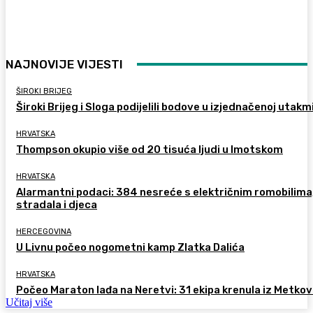
NAJNOVIJE VIJESTI
ŠIROKI BRIJEG
Široki Brijeg i Sloga podijelili bodove u izjednačenoj utakm
HRVATSKA
Thompson okupio više od 20 tisuća ljudi u Imotskom
HRVATSKA
Alarmantni podaci: 384 nesreće s električnim romobilima
stradala i djeca
HERCEGOVINA
U Livnu počeo nogometni kamp Zlatka Dalića
HRVATSKA
Počeo Maraton lađa na Neretvi: 31 ekipa krenula iz Metkov
Učitaj više