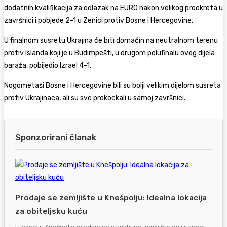
dodatnih kvalifikacija za odlazak na EURO nakon velikog preokreta u
završnici i pobjede 2-1 u Zenici protiv Bosne i Hercegovine.
U finalnom susretu Ukrajina će biti domaćin na neutralnom terenu
protiv Islanda koji je u Budimpešti, u drugom polufinalu ovog dijela
baraža, pobijedio Izrael 4-1.
Nogometaši Bosne i Hercegovine bili su bolji velikim dijelom susreta
protiv Ukrajinaca, ali su sve prokockali u samoj završnici.
Sponzorirani članak
Prodaje se zemljište u Knešpolju: Idealna lokacija
za obiteljsku kuću