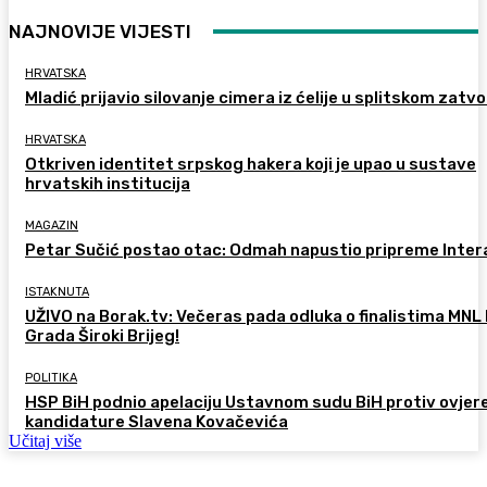
NAJNOVIJE VIJESTI
HRVATSKA
Mladić prijavio silovanje cimera iz ćelije u splitskom zatv
HRVATSKA
Otkriven identitet srpskog hakera koji je upao u sustave
hrvatskih institucija
MAGAZIN
Petar Sučić postao otac: Odmah napustio pripreme Inter
ISTAKNUTA
UŽIVO na Borak.tv: Večeras pada odluka o finalistima MNL
Grada Široki Brijeg!
POLITIKA
HSP BiH podnio apelaciju Ustavnom sudu BiH protiv ovjer
kandidature Slavena Kovačevića
Učitaj više