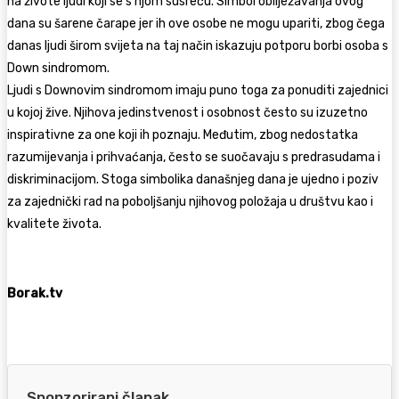
na živote ljudi koji se s njom susreću. Simbol obilježavanja ovog
dana su šarene čarape jer ih ove osobe ne mogu upariti, zbog čega
danas ljudi širom svijeta na taj način iskazuju potporu borbi osoba s
Down sindromom.
Ljudi s Downovim sindromom imaju puno toga za ponuditi zajednici
u kojoj žive. Njihova jedinstvenost i osobnost često su izuzetno
inspirativne za one koji ih poznaju. Međutim, zbog nedostatka
razumijevanja i prihvaćanja, često se suočavaju s predrasudama i
diskriminacijom. Stoga simbolika današnjeg dana je ujedno i poziv
za zajednički rad na poboljšanju njihovog položaja u društvu kao i
kvalitete života.
Borak.tv
Sponzorirani članak