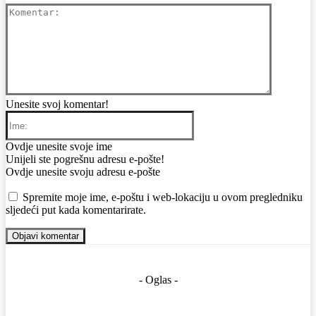
Komentar
Unesite svoj komentar!
Ime:
Ovdje unesite svoje ime
Email:
Unijeli ste pogrešnu adresu e-pošte!
Ovdje unesite svoju adresu e-pošte
Web:
Spremite moje ime, e-poštu i web-lokaciju u ovom pregledniku
sljedeći put kada komentarirate.
- Oglas -