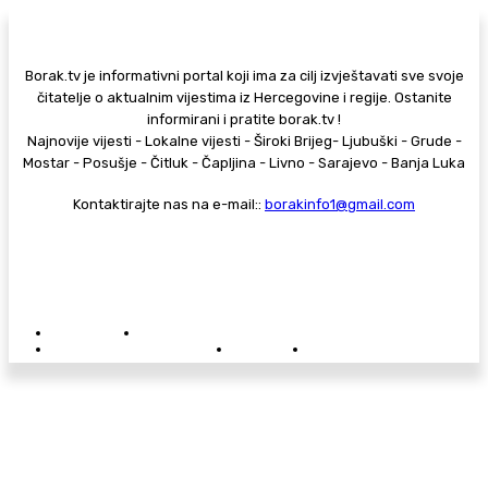
Borak.tv je informativni portal koji ima za cilj izvještavati sve svoje
čitatelje o aktualnim vijestima iz Hercegovine i regije. Ostanite
informirani i pratite borak.tv !
Najnovije vijesti - Lokalne vijesti - Široki Brijeg- Ljubuški - Grude -
Mostar - Posušje - Čitluk - Čapljina - Livno - Sarajevo - Banja Luka
Kontaktirajte nas na e-mail::
borakinfo1@gmail.com
© Copyright - Borak.tv
Privatnost
Pravila anonimnog komentiranja
Oglašavanje na Borak.tv
Donacije
Kontakt