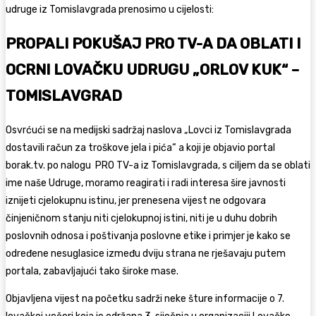
udruge iz Tomislavgrada prenosimo u cijelosti:
PROPALI POKUŠAJ PRO TV-A DA OBLATI I
OCRNI LOVAČKU UDRUGU „ORLOV KUK“ –
TOMISLAVGRAD
Osvrćući se na medijski sadržaj naslova „Lovci iz Tomislavgrada
dostavili račun za troškove jela i pića“ a koji je objavio portal
borak.tv. po nalogu PRO TV-a iz Tomislavgrada, s ciljem da se oblati
ime naše Udruge, moramo reagirati i radi interesa šire javnosti
iznijeti cjelokupnu istinu, jer prenesena vijest ne odgovara
činjeničnom stanju niti cjelokupnoj istini, niti je u duhu dobrih
poslovnih odnosa i poštivanja poslovne etike i primjer je kako se
određene nesuglasice između dviju strana ne rješavaju putem
portala, zabavljajući tako široke mase.
Objavljena vijest na početku sadrži neke šture informacije o 7.