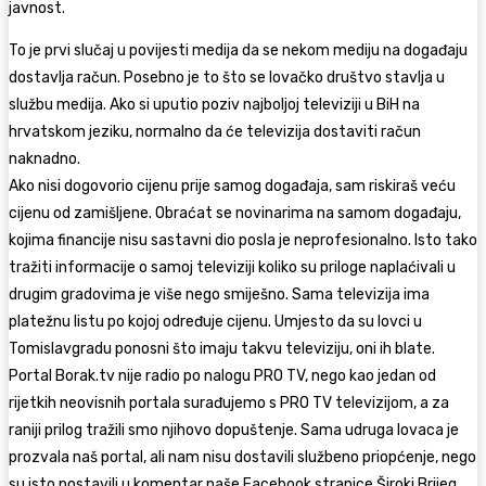
javnost.
To je prvi slučaj u povijesti medija da se nekom mediju na događaju
dostavlja račun. Posebno je to što se lovačko društvo stavlja u
službu medija. Ako si uputio poziv najboljoj televiziji u BiH na
hrvatskom jeziku, normalno da će televizija dostaviti račun
naknadno.
Ako nisi dogovorio cijenu prije samog događaja, sam riskiraš veću
cijenu od zamišljene. Obraćat se novinarima na samom događaju,
kojima financije nisu sastavni dio posla je neprofesionalno. Isto tako
tražiti informacije o samoj televiziji koliko su priloge naplaćivali u
drugim gradovima je više nego smiješno. Sama televizija ima
platežnu listu po kojoj određuje cijenu. Umjesto da su lovci u
Tomislavgradu ponosni što imaju takvu televiziju, oni ih blate.
Portal Borak.tv nije radio po nalogu PRO TV, nego kao jedan od
rijetkih neovisnih portala surađujemo s PRO TV televizijom, a za
raniji prilog tražili smo njihovo dopuštenje. Sama udruga lovaca je
prozvala naš portal, ali nam nisu dostavili službeno priopćenje, nego
su isto postavili u komentar naše Facebook stranice Široki Brijeg