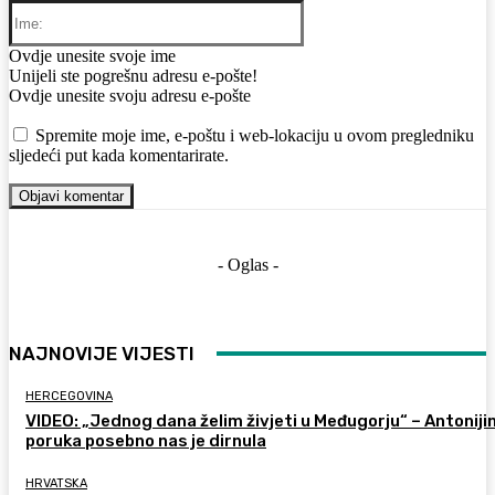
Ime:
Ovdje unesite svoje ime
Email:
Unijeli ste pogrešnu adresu e-pošte!
Ovdje unesite svoju adresu e-pošte
Web:
Spremite moje ime, e-poštu i web-lokaciju u ovom pregledniku
sljedeći put kada komentarirate.
- Oglas -
NAJNOVIJE VIJESTI
HERCEGOVINA
VIDEO: „Jednog dana želim živjeti u Međugorju“ – Antoniji
poruka posebno nas je dirnula
HRVATSKA