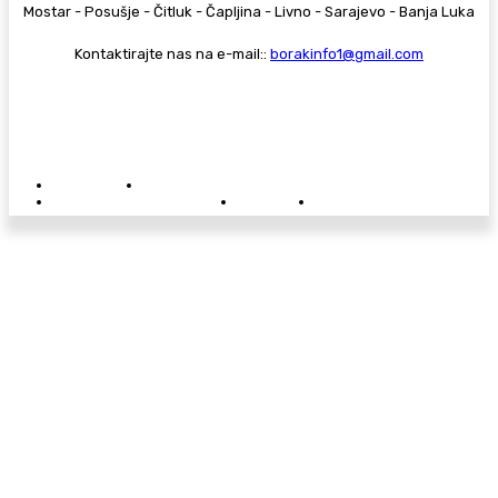
Mostar - Posušje - Čitluk - Čapljina - Livno - Sarajevo - Banja Luka
Kontaktirajte nas na e-mail::
borakinfo1@gmail.com
© Copyright - Borak.tv
Privatnost
Pravila anonimnog komentiranja
Oglašavanje na Borak.tv
Donacije
Kontakt