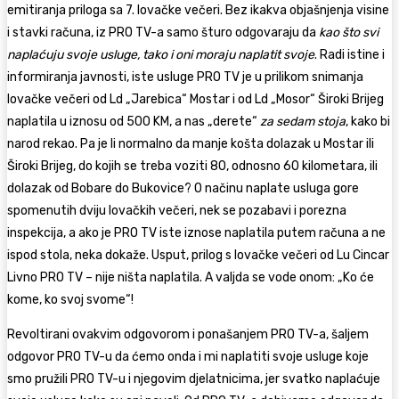
emitiranja priloga sa 7. lovačke večeri. Bez ikakva objašnjenja visine
i stavki računa, iz PRO TV-a samo šturo odgovaraju da
kao što svi
naplaćuju svoje usluge, tako i oni moraju naplatit svoje
. Radi istine i
informiranja javnosti, iste usluge PRO TV je u prilikom snimanja
lovačke večeri od Ld „Jarebica“ Mostar i od Ld „Mosor“ Široki Brijeg
naplatila u iznosu od 500 KM, a nas „derete“
za sedam stoja
, kako bi
narod rekao. Pa je li normalno da manje košta dolazak u Mostar ili
Široki Brijeg, do kojih se treba voziti 80, odnosno 60 kilometara, ili
dolazak od Bobare do Bukovice? O načinu naplate usluga gore
spomenutih dviju lovačkih večeri, nek se pozabavi i porezna
inspekcija, a ako je PRO TV iste iznose naplatila putem računa a ne
ispod stola, neka dokaže. Usput, prilog s lovačke večeri od Lu Cincar
Livno PRO TV – nije ništa naplatila. A valjda se vode onom: „Ko će
kome, ko svoj svome“!
Revoltirani ovakvim odgovorom i ponašanjem PRO TV-a, šaljem
odgovor PRO TV-u da ćemo onda i mi naplatiti svoje usluge koje
smo pružili PRO TV-u i njegovim djelatnicima, jer svatko naplaćuje