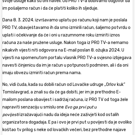
svoje usluge kako su oni naveli. Od PRO TV-a dobivamo odgovor da
im pošaljemo račun i da će platiti koliko ih sljeduje.
Dana 8. 3. 2024. izvršavamo uplatu po računu koji nam je poslala
PRO TV, obavještavamo ih da smo izmirili račun, šaljemo potvrdu o
uplati i očekivanje da će i oni u razumnome roku izmiriti iznos
računa za naše pružene usluge. Nakon toga iz PRO TV-a nemamo
nikakvih vijesti niti odgovora na E-mail poslan 8. ožujka 2024. U
vijesti na spomenutom portalu vlasnik PRO TV-a svjesno izbjegava
navesti činjenicu da im je račun u potpunosti podmiren, ali i da oni
imaju obvezu izmiriti račun prema nama.
No, vidi čuda, kada su dobili račun od Lovačke udruge „Orlov kuk“
Tomislavgrad, a znali su da će ga dobiti, jer im je prethodno E-
mailom poslana obavijest i sadržaj računa, iz PRO TV od toga žele
napraviti senzaciju u smislu one
Evo ga prvi put u
povijesti
izražavajući nadu da ideja neće zaživjeti kod ostalih
organizatora događaja. E pa i ovo je prvi put u povijesti da je ovoliko
koštao tv prilog s neke od lovačkih večeri, bez prethodne najave