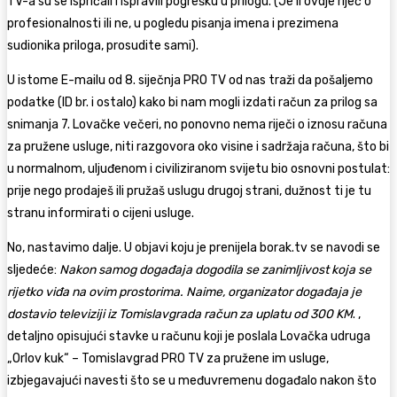
TV-a su se ispričali i ispravili pogrešku u prilogu. (Je li ovdje riječ o
profesionalnosti ili ne, u pogledu pisanja imena i prezimena
sudionika priloga, prosudite sami).
U istome E-mailu od 8. siječnja PRO TV od nas traži da pošaljemo
podatke (ID br. i ostalo) kako bi nam mogli izdati račun za prilog sa
snimanja 7. Lovačke večeri, no ponovno nema riječi o iznosu računa
za pružene usluge, niti razgovora oko visine i sadržaja računa, što bi
u normalnom, uljuđenom i civiliziranom svijetu bio osnovni postulat:
prije nego prodaješ ili pružaš uslugu drugoj strani, dužnost ti je tu
stranu informirati o cijeni usluge.
No, nastavimo dalje. U objavi koju je prenijela borak.tv se navodi se
sljedeće:
Nakon samog događaja dogodila se zanimljivost koja se
rijetko viđa na ovim prostorima. Naime, organizator događaja je
dostavio televiziji iz Tomislavgrada račun za uplatu od 300 KM
. ,
detaljno opisujući stavke u računu koji je poslala Lovačka udruga
„Orlov kuk“ – Tomislavgrad PRO TV za pružene im usluge,
izbjegavajući navesti što se u međuvremenu događalo nakon što