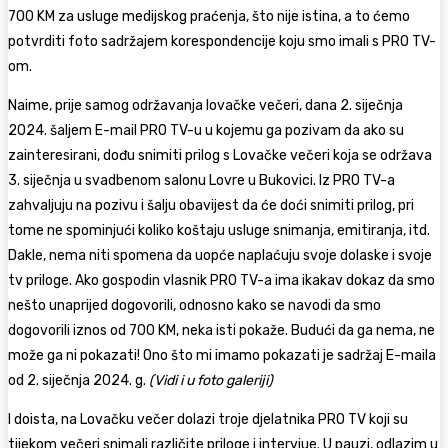
700 KM za usluge medijskog praćenja, što nije istina, a to ćemo
potvrditi foto sadržajem korespondencije koju smo imali s PRO TV-
om.
Naime, prije samog održavanja lovačke večeri, dana 2. siječnja
2024. šaljem E-mail PRO TV-u u kojemu ga pozivam da ako su
zainteresirani, dođu snimiti prilog s Lovačke večeri koja se održava
3. siječnja u svadbenom salonu Lovre u Bukovici. Iz PRO TV-a
zahvaljuju na pozivu i šalju obavijest da će doći snimiti prilog, pri
tome ne spominjući koliko koštaju usluge snimanja, emitiranja, itd.
Dakle, nema niti spomena da uopće naplaćuju svoje dolaske i svoje
tv priloge. Ako gospodin vlasnik PRO TV-a ima ikakav dokaz da smo
nešto unaprijed dogovorili, odnosno kako se navodi da smo
dogovorili iznos od 700 KM, neka isti pokaže. Budući da ga nema, ne
može ga ni pokazati! Ono što mi imamo pokazati je sadržaj E-maila
od 2. siječnja 2024. g.
(Vidi i u foto galeriji)
I doista, na Lovačku večer dolazi troje djelatnika PRO TV koji su
tijekom večeri snimali različite priloge i intervjue. U pauzi, odlazim u