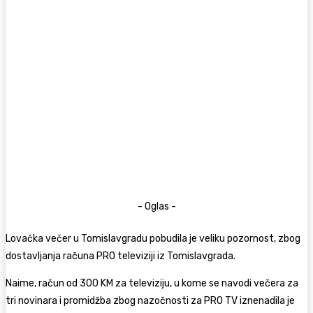
- Oglas -
Lovačka večer u Tomislavgradu pobudila je veliku pozornost, zbog
dostavljanja računa PRO televiziji iz Tomislavgrada.
Naime, račun od 300 KM za televiziju, u kome se navodi večera za
tri novinara i promidžba zbog nazočnosti za PRO TV iznenadila je