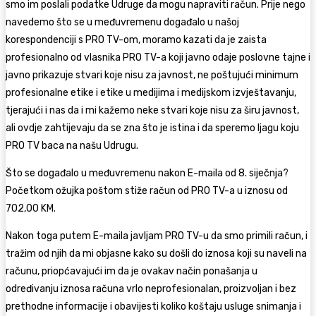
smo im poslali podatke Udruge da mogu napraviti račun. Prije nego
navedemo što se u međuvremenu događalo u našoj
korespondenciji s PRO TV-om, moramo kazati da je zaista
profesionalno od vlasnika PRO TV-a koji javno odaje poslovne tajne i
javno prikazuje stvari koje nisu za javnost, ne poštujući minimum
profesionalne etike i etike u medijima i medijskom izvještavanju,
tjerajući i nas da i mi kažemo neke stvari koje nisu za širu javnost,
ali ovdje zahtijevaju da se zna što je istina i da speremo ljagu koju
PRO TV baca na našu Udrugu.
Što se događalo u međuvremenu nakon E-maila od 8. siječnja?
Početkom ožujka poštom stiže račun od PRO TV-a u iznosu od
702,00 KM.
Nakon toga putem E-maila javljam PRO TV-u da smo primili račun, i
tražim od njih da mi objasne kako su došli do iznosa koji su naveli na
računu, priopćavajući im da je ovakav način ponašanja u
određivanju iznosa računa vrlo neprofesionalan, proizvoljan i bez
prethodne informacije i obavijesti koliko koštaju usluge snimanja i