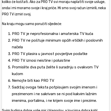
koliko će koštati. Ako za PRO TV svi moraju naplatiti svoje usluge,
onda i mi moramo svoje i kraj priče. Mi smo svoj račun izmirili, neka
PRO TV izmiri svoj.
Na kraju mogu samo poručiti sljedeće:
PRO TV je neprofesionalna i amaterska TV kuća
PRO TV ne poštuje minimum općih etičkih i poslovnih
načela
PRO TV plasira u javnost povjerljive podatke
PRO TV iznosi neistine i poluistine
Promislite dva puta želite li suradnju s ovakvom TV
kućom
Nemojte biti kao PRO TV
Sadržaj ovoga teksta potpisujem svojim imenom i
prezimenom i ne sakrivam se ni pod kakvim lažnim
imenima, portalima, i ne krijem svoje ime i prezime.
Svim ljudima dobre volje mir i blagoslov, a lovcima dobra kob!