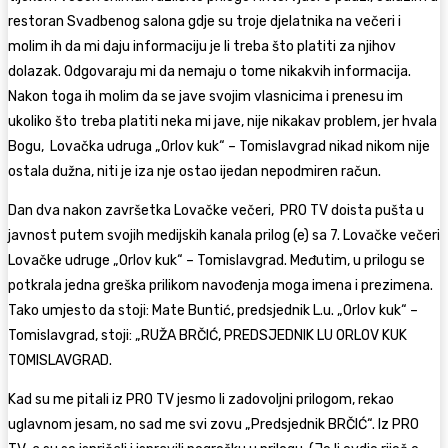
restoran Svadbenog salona gdje su troje djelatnika na večeri i
molim ih da mi daju informaciju je li treba što platiti za njihov
dolazak. Odgovaraju mi da nemaju o tome nikakvih informacija.
Nakon toga ih molim da se jave svojim vlasnicima i prenesu im
ukoliko što treba platiti neka mi jave, nije nikakav problem, jer hvala
Bogu, Lovačka udruga „Orlov kuk“ – Tomislavgrad nikad nikom nije
ostala dužna, niti je iza nje ostao ijedan nepodmiren račun.
Dan dva nakon završetka Lovačke večeri, PRO TV doista pušta u
javnost putem svojih medijskih kanala prilog (e) sa 7. Lovačke večeri
Lovačke udruge „Orlov kuk“ – Tomislavgrad. Međutim, u prilogu se
potkrala jedna greška prilikom navođenja moga imena i prezimena.
Tako umjesto da stoji: Mate Buntić, predsjednik L.u. „Orlov kuk“ –
Tomislavgrad, stoji: „RUŽA BRČIĆ, PREDSJEDNIK LU ORLOV KUK
TOMISLAVGRAD.
Kad su me pitali iz PRO TV jesmo li zadovoljni prilogom, rekao
uglavnom jesam, no sad me svi zovu „Predsjednik BRČIĆ“. Iz PRO