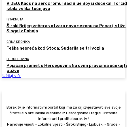
VIDEO: Kaos na aerodromu! Bad Blue Boysi dočekali Torcid
izbila velika tučnjava
ISTAKNUTA
Široki Brijeg večeras otvara novu sezonu na Pecari, stiže
Sloga iz Doboja
CRNA KRONIKA
Teška nesreća kod Stoca: Sudarila se tri vozila
HERCEGOVINA
Pojačan promet u Hercegovini: Na ovim pravcima očekujt
gužve
Učitaj više
Borak.tv je informativni portal koji ima za cilj izvještavati sve svoje
čitatelje o aktualnim vijestima iz Hercegovine i regije. Ostanite
informirani i pratite borak.tv !
Najnovije vijesti - Lokalne vijesti - Široki Brijeg- Ljubuški - Grude -