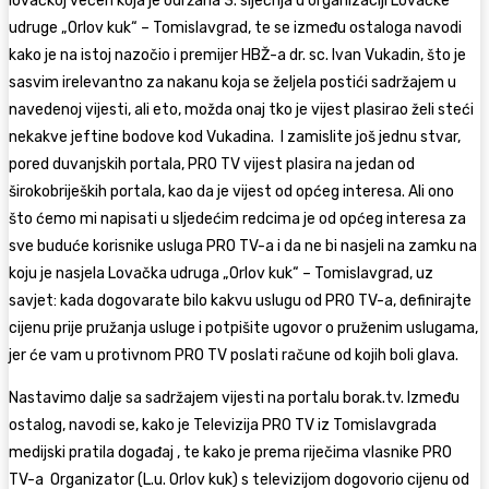
lovačkoj večeri koja je održana 3. siječnja u organizaciji Lovačke
udruge „Orlov kuk“ – Tomislavgrad, te se između ostaloga navodi
kako je na istoj nazočio i premijer HBŽ-a dr. sc. Ivan Vukadin, što je
sasvim irelevantno za nakanu koja se željela postići sadržajem u
navedenoj vijesti, ali eto, možda onaj tko je vijest plasirao želi steći
nekakve jeftine bodove kod Vukadina. I zamislite još jednu stvar,
pored duvanjskih portala, PRO TV vijest plasira na jedan od
širokobrijeških portala, kao da je vijest od općeg interesa. Ali ono
što ćemo mi napisati u sljedećim redcima je od općeg interesa za
sve buduće korisnike usluga PRO TV-a i da ne bi nasjeli na zamku na
koju je nasjela Lovačka udruga „Orlov kuk“ – Tomislavgrad, uz
savjet: kada dogovarate bilo kakvu uslugu od PRO TV-a, definirajte
cijenu prije pružanja usluge i potpišite ugovor o pruženim uslugama,
jer će vam u protivnom PRO TV poslati račune od kojih boli glava.
Nastavimo dalje sa sadržajem vijesti na portalu borak.tv. Između
ostalog, navodi se, kako je Televizija PRO TV iz Tomislavgrada
medijski pratila događaj , te kako je prema riječima vlasnike PRO
TV-a Organizator (L.u. Orlov kuk) s televizijom dogovorio cijenu od