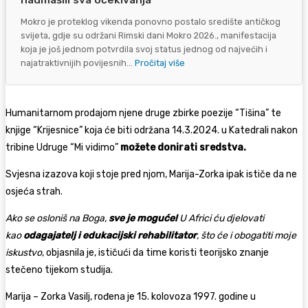
nadmašili sva očekivanja
Mokro je proteklog vikenda ponovno postalo središte antičkog
svijeta, gdje su održani Rimski dani Mokro 2026., manifestacija
koja je još jednom potvrdila svoj status jednog od najvećih i
najatraktivnijih povijesnih...
Pročitaj više
Humanitarnom prodajom njene druge zbirke poezije “Tišina” te
knjige “Krijesnice” koja će biti održana 14.3.2024. u Katedrali nakon
tribine Udruge “Mi vidimo”
možete donirati sredstva.
Svjesna izazova koji stoje pred njom, Marija-Zorka ipak ističe da ne
osjeća strah.
Ako se osloniš na Boga,
sve je moguće!
U Africi ću djelovati
kao
odagajatelj i edukacijski rehabilitator
, što će i obogatiti moje
iskustvo
, objasnila je, ističući da time koristi teorijsko znanje
stečeno tijekom studija.
Marija – Zorka Vasilj, rođena je 15. kolovoza 1997. godine u