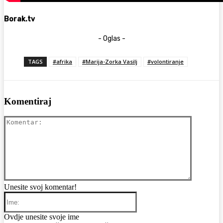
Borak.tv
- Oglas -
TAGS
#afrika
#Marija-Zorka Vasilj
#volontiranje
Komentiraj
Komentar
Unesite svoj komentar!
Ime:
Ovdje unesite svoje ime