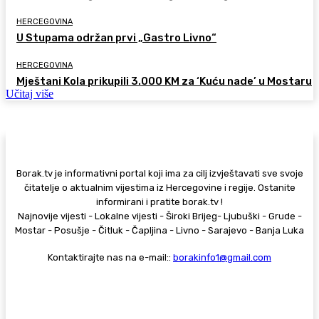
HERCEGOVINA
U Stupama održan prvi „Gastro Livno“
HERCEGOVINA
Mještani Kola prikupili 3.000 KM za ‘Kuću nade’ u Mostaru
Učitaj više
Borak.tv je informativni portal koji ima za cilj izvještavati sve svoje
čitatelje o aktualnim vijestima iz Hercegovine i regije. Ostanite
informirani i pratite borak.tv !
Najnovije vijesti - Lokalne vijesti - Široki Brijeg- Ljubuški - Grude -
Mostar - Posušje - Čitluk - Čapljina - Livno - Sarajevo - Banja Luka
Kontaktirajte nas na e-mail::
borakinfo1@gmail.com