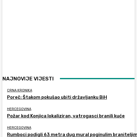
NAJNOVIJE VIJESTI
CRNA KRONIKA
Poreč: Štakom pokušao ubiti državljanku BiH
HERCEGOVINA
Požar kod Konjica lokaliziran, vatrogasci branili kuće
HERCEGOVINA
Rumboci podigli 63 metra dug mural poginulim branitelji