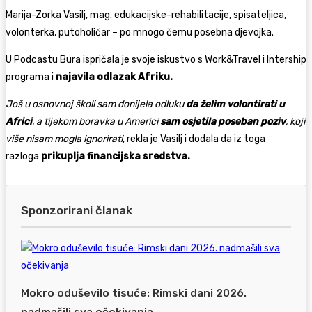
Marija-Zorka Vasilj, mag. edukacijske-rehabilitacije, spisateljica,
volonterka, putoholičar – po mnogo čemu posebna djevojka.
U Podcastu Bura ispričala je svoje iskustvo s Work&Travel i Intership
programa i
najavila odlazak Afriku.
Još u osnovnoj školi sam donijela odluku
da želim volontirati u
Africi
, a tijekom boravka u Americi
sam osjetila poseban poziv
, koji
više nisam mogla ignorirati
, rekla je Vasilj i dodala da iz toga
razloga
prikuplja financijska sredstva.
Sponzorirani članak
Mokro oduševilo tisuće: Rimski dani 2026.