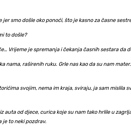
 jer smo došle oko ponoći, što je kasno za časne sestre
mi to došle?
uće… Vrijeme je spremanja i čekanja časnih sestara da 
 ka nama, raširenih ruku. Grle nas kao da su nam mater.
ićima svojim, nema im kraja, sviraju, ja sam mislila svi
z auta od djece, curica koje su nam tako hrlile u zagrljaj
a je to neki pozdrav.