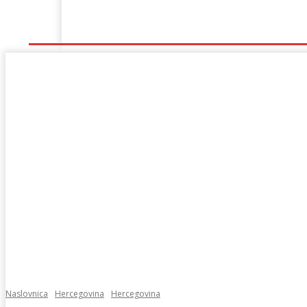
Naslovna
Lokalno
Hercegovina
Sport
Naslovnica
Hercegovina
Hercegovina