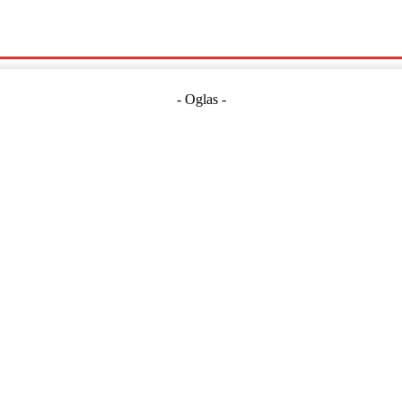
Politika
Crna Kronika
Hrvatska
Magazin
Gospodarstvo
- Oglas -