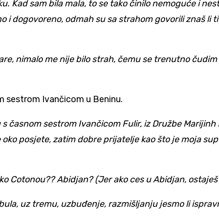
iku. Kad sam bila mala, to se tako činilo nemoguće i nes
o i dogovoreno, odmah su sa strahom govorili znaš li ti
re, nimalo me nije bilo strah, čemu se trenutno čudim 
om sestrom Ivančicom u Beninu.
žu s časnom sestrom Ivančicom Fulir, iz Družbe Marijin
 oko posjete, zatim dobre prijatelje kao što je moja sup
čiko Cotonou?? Abidjan? (Jer ako ces u Abidjan, ostaješ
stanbula, uz tremu, uzbuđenje, razmišljanju jesmo li ispr