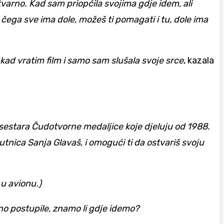
tvarno. Kad sam priopćila svojima gdje idem, ali
 čega sve ima dole, možeš ti pomagati i tu, dole ima
kad vratim film i samo sam slušala svoje srce
, kazala
h sestara Čudotvorne medaljice koje djeluju od 1988.
utnica Sanja Glavaš, i omogući ti da ostvariš svoju
 u avionu.)
avno postupile, znamo li gdje idemo?