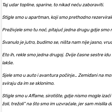
Taj udar topline, sparine, to nikad neću zaboraviti.
Stigle smo u apartman, koji smo prethodno rezervirale
Preživjele smo tu noć, pitajuć jedna drugu gdje smo 
Svanulo je jutro, budimo se, ništa nam nije jasno, vr
Eto ih, rekle smo jedna drugoj. Dvije časne sestre idu
lakše.
Sjele smo u auto i avantura počinje… Zemiđani na motor
sviraju da im se sklonimo.
Stigle smo u Affame, sirotište, gdje nismo mogle izaći i
žoli, trežoli” na što smo im uzvraćale, jer sam mislila d