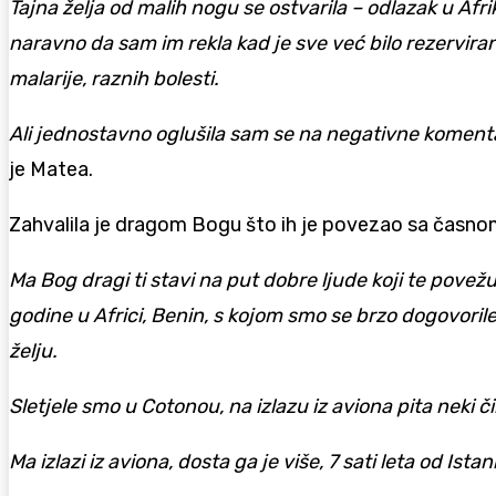
Tajna želja od malih nogu se ostvarila – odlazak u Afr
naravno da sam im rekla kad je sve već bilo rezerviran
malarije, raznih bolesti.
Ali jednostavno oglušila sam se na negativne komenta
je Matea.
Zahvalila je dragom Bogu što ih je povezao sa časn
Ma Bog dragi ti stavi na put dobre ljude koji te pove
godine u Africi, Benin, s kojom smo se brzo dogovorile
želju.
Sletjele smo u Cotonou, na izlazu iz aviona pita neki 
Ma izlazi iz aviona, dosta ga je više, 7 sati leta od I