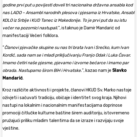
godine prvi put u povijesti doveli tri nacionalna državna ansabla kod
nas LADO – Ansambl narodnih plesova i pjesama iz Hrvatske, Ansabl
KOLO iz Srbije i KUD Tanec iz Makedonije. To je prvi put da su istu
večer na pozornici nastupali.
“, istaknuo je Damir Mandarić od
manifestaciji Večeri folklora.
“
Članovi pjevačke skupine su nas tri brata Ivan i Srećko, kum Ivan
Kordić, sada nam se i mladi priključivanju Franjo Odak i Luka Ćavar.
Imamo četiri naše pjesme, pjevamo i izvorne bećarce i imamo par
obrada. Nastupamo širom BiH i Hrvatske.
“, kazao nam je
Slavko
Mandarić
.
Kroz različite aktivnosti i projekte, članovi HKUD Sv. Marko nastoje
oživjeti i sačuvati tradiciju, običaje i identitet svog kraja. Njihovi
nastupi na lokalnim i nacionalnim manifestacijama doprinose
promociji čitlučke kulturne baštine širem auditoriju, istovremeno
pružajući priliku mladim talentima da se izraze i razvijaju svoje
vještine.