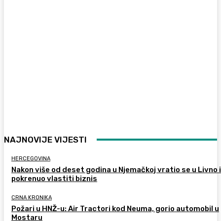
NAJNOVIJE VIJESTI
HERCEGOVINA
Nakon više od deset godina u Njemačkoj vratio se u Livno i
pokrenuo vlastiti biznis
CRNA KRONIKA
Požari u HNŽ-u: Air Tractori kod Neuma, gorio automobil u
Mostaru