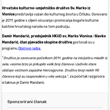
Hrvatsko kulturno-umjetničko društvo Sv. Marko iz
Vionice
predstavlja važan dio kulturnog života u Čitluku. Osnovano
je 2011. godine s ciljem očuvanja i promicanja bogate kulturne
baštine hrvatskog naroda na tom području.
Damir Mandarić, predsjednik HKUD sv. Marko Vionica
i
Slavko
Mandarić, član pjevačke skupine društva
gostovali su u
programu
Običnog radija.
“
Društvo je osnovano početkom 2011. godine na inicijativu mladih iz
sela, veoma brzo je prikupilo velik broj članova i zaživilo stare
običaje većinom zapadne Hercegovine. Društvo broji nekih 90
članova koji su raspoređeni u više sekcija.
“, za početak razgovora
istaknuo je Damir Mandarić.
Sponzorirani članak