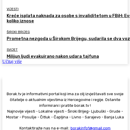
VIJESTI
Kreće isplata naknada za osobe s invaliditetom u FBiH: Ev
koliko iznose
ŠIROKI BRIJEG
Prometna nezgoda u Širokom Brijegu, sudarila se dva voz
SVIJET
Milijun ljudi evakuirano nakon udara tajfuna
Učitaj više
Borak.tv je informativni portal koji ima za cilj izvještavati sve svoje
čitatelje o aktualnim vijestima iz Hercegovine i regije. Ostanite
informirani i pratite borak.tv !
Najnovije vijesti - Lokalne vijesti - Široki Brijeg- Ljubuški - Grude -
Mostar - Posušje - Čitluk - Čapljina - Livno - Sarajevo - Banja Luka
Kontaktirajte nas na e-mail::
borakinfo1@gmail.com