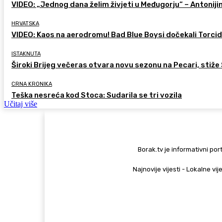
VIDEO: „Jednog dana želim živjeti u Međugorju“ – Antoniji
HRVATSKA
VIDEO: Kaos na aerodromu! Bad Blue Boysi dočekali Torcidu
ISTAKNUTA
Široki Brijeg večeras otvara novu sezonu na Pecari, stiže 
CRNA KRONIKA
Teška nesreća kod Stoca: Sudarila se tri vozila
Učitaj više
Borak.tv je informativni port
Najnovije vijesti - Lokalne vij