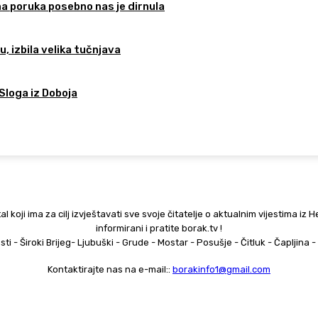
na poruka posebno nas je dirnula
, izbila velika tučnjava
Sloga iz Doboja
al koji ima za cilj izvještavati sve svoje čitatelje o aktualnim vijestima iz 
informirani i pratite borak.tv !
esti - Široki Brijeg- Ljubuški - Grude - Mostar - Posušje - Čitluk - Čapljina
Kontaktirajte nas na e-mail::
borakinfo1@gmail.com