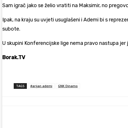
Sam igrač jako se želio vratiti na Maksimir, no pregovo
Ipak, na kraju su uvjeti usuglašeni i Ademi bi s repr
subote.
U skupini Konferencijske lige nema pravo nastupa jer 
Borak.TV
TAGS
#arijan ademi
GNK Dinamo