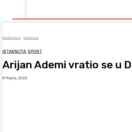
Naslovna
Lokalno
Hercegovina
Sport
Naslovnica
Istaknuta
ISTAKNUTA
SPORT
Arijan Ademi vratio se u 
8 Rujna, 2023
Facebook
WhatsApp
Viber
X