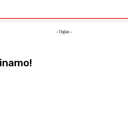
Politika
Crna Kronika
Hrvatska
Magazin
Gospodarstvo
- Oglas -
Dinamo!