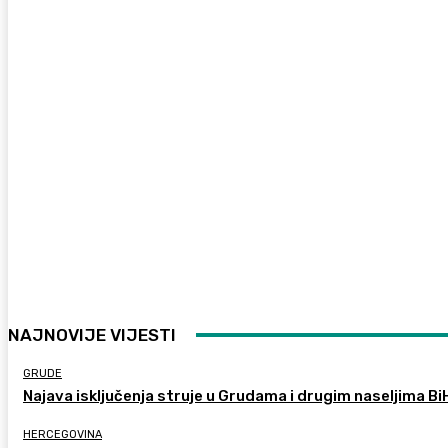
NAJNOVIJE VIJESTI
GRUDE
Najava isključenja struje u Grudama i drugim naseljima Bi
HERCEGOVINA