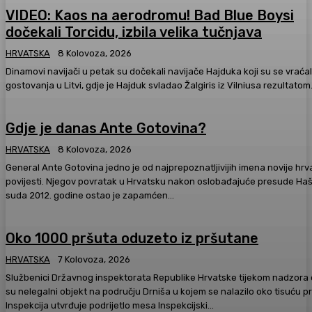
VIDEO: Kaos na aerodromu! Bad Blue Boysi
dočekali Torcidu, izbila velika tučnjava
HRVATSKA
8 Kolovoza, 2026
Dinamovi navijači u petak su dočekali navijače Hajduka koji su se vraćal
gostovanja u Litvi, gdje je Hajduk svladao Žalgiris iz Vilniusa rezultatom.
Gdje je danas Ante Gotovina?
HRVATSKA
8 Kolovoza, 2026
General Ante Gotovina jedno je od najprepoznatljivijih imena novije hr
povijesti. Njegov povratak u Hrvatsku nakon oslobađajuće presude Haškog
suda 2012. godine ostao je zapamćen...
Oko 1000 pršuta oduzeto iz pršutane
HRVATSKA
7 Kolovoza, 2026
Službenici Državnog inspektorata Republike Hrvatske tijekom nadzora o
su nelegalni objekt na području Drniša u kojem se nalazilo oko tisuću p
Inspekcija utvrđuje podrijetlo mesa Inspekcijski...