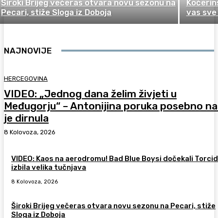
Široki Brijeg večeras otvara novu sezonu na
Kočerinš
Pecari, stiže Sloga iz Doboja
vas sve 
NAJNOVIJE
HERCEGOVINA
VIDEO: „Jednog dana želim živjeti u
Međugorju“ – Antonijina poruka posebno na
je dirnula
8 Kolovoza, 2026
VIDEO: Kaos na aerodromu! Bad Blue Boysi dočekali Torcid
izbila velika tučnjava
8 Kolovoza, 2026
Široki Brijeg večeras otvara novu sezonu na Pecari, stiže
Sloga iz Doboja