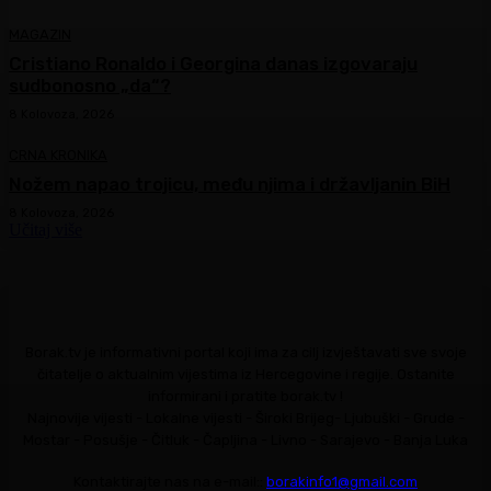
MAGAZIN
Cristiano Ronaldo i Georgina danas izgovaraju
sudbonosno „da“?
8 Kolovoza, 2026
CRNA KRONIKA
Nožem napao trojicu, među njima i državljanin BiH
8 Kolovoza, 2026
Učitaj više
Borak.tv je informativni portal koji ima za cilj izvještavati sve svoje
čitatelje o aktualnim vijestima iz Hercegovine i regije. Ostanite
informirani i pratite borak.tv !
Najnovije vijesti - Lokalne vijesti - Široki Brijeg- Ljubuški - Grude -
Mostar - Posušje - Čitluk - Čapljina - Livno - Sarajevo - Banja Luka
Kontaktirajte nas na e-mail::
borakinfo1@gmail.com