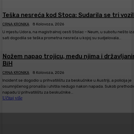
Teška nesreća kod Stoca: Sudarila se tri vozi
CRNA KRONIKA
8 Kolovoza, 2026
U mjestu Udora, na magistralnoj cesti Stolac – Neum, u subotu nešto iz
sati dogodila se teška prometna nesreća u kojoj su sudjelovala...
Nožem napao trojicu, među njima i državljani
BiH
CRNA KRONIKA
8 Kolovoza, 2026
Incident se dogodio u prihvatilištu za beskućnike u Austriji, a policija je
osumnjičenog pronašla i uhitila nedugo nakon napada. Sukob prethodi
napadu U prihvatilištu za beskućnike...
Učitaj više