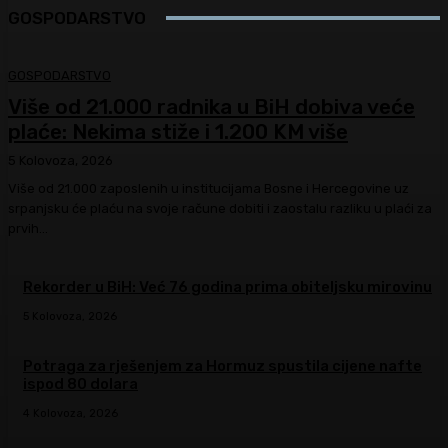
GOSPODARSTVO
GOSPODARSTVO
Više od 21.000 radnika u BiH dobiva veće
plaće: Nekima stiže i 1.200 KM više
5 Kolovoza, 2026
Više od 21.000 zaposlenih u institucijama Bosne i Hercegovine uz
srpanjsku će plaću na svoje račune dobiti i zaostalu razliku u plaći za
prvih...
Rekorder u BiH: Već 76 godina prima obiteljsku mirovinu
5 Kolovoza, 2026
Potraga za rješenjem za Hormuz spustila cijene nafte
ispod 80 dolara
4 Kolovoza, 2026