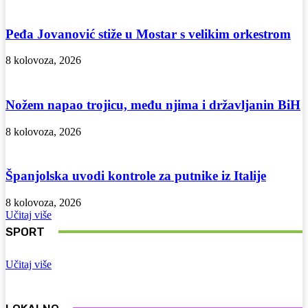
Peđa Jovanović stiže u Mostar s velikim orkestrom
8 kolovoza, 2026
Nožem napao trojicu, među njima i državljanin BiH
8 kolovoza, 2026
Španjolska uvodi kontrole za putnike iz Italije
8 kolovoza, 2026
Učitaj više
SPORT
Učitaj više