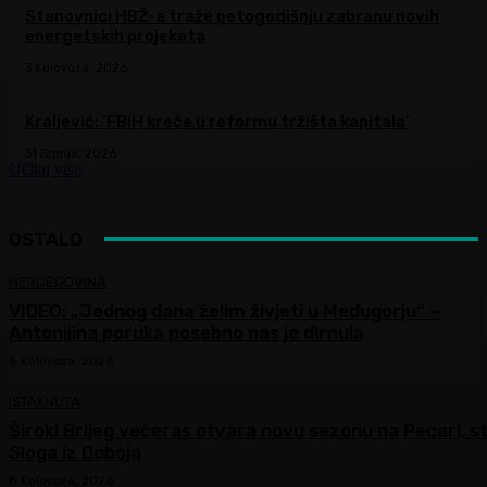
Stanovnici HBŽ-a traže petogodišnju zabranu novih
energetskih projekata
3 Kolovoza, 2026
Kraljević: ‘FBiH kreće u reformu tržišta kapitala’
31 Srpnja, 2026
Učitaj više
OSTALO
HERCEGOVINA
VIDEO: „Jednog dana želim živjeti u Međugorju“ –
Antonijina poruka posebno nas je dirnula
8 Kolovoza, 2026
ISTAKNUTA
Široki Brijeg večeras otvara novu sezonu na Pecari, st
Sloga iz Doboja
8 Kolovoza, 2026