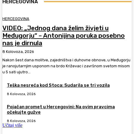
HERCEGOVINA
HERCEGOVINA
VIDEO: „Jednog dana želim živjeti u
Međugorju“ – Antonijina poruka posebno
nas je dirnula
8 Kolovoza, 2026
Nakon šest dana molitve, zajedništva i duhovne obnove, u Međugorju
je ranojutarnjim usponom na brdo Križevac i završnom svetom misom
u 5 sati ujutro...
Teška nesreća kod Stoca: Sudarila se tri vozila
8 Kolovoza, 2026
Pojačan promet u Hercegovini: Na ovim pravcima
očekujte gužve
8 Kolovoza, 2026
Učitaj više