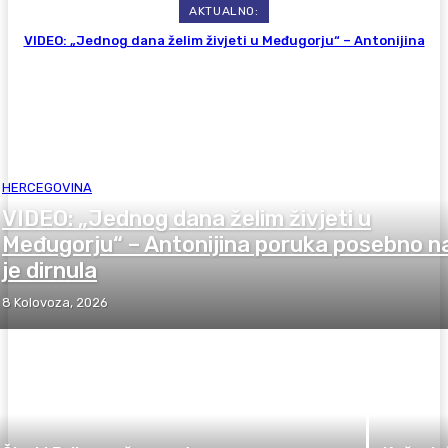
AKTUALNO:
VIDEO: „Jednog dana želim živjeti u Međugorju“ – Antonijina
poruka posebno nas je dirnula
HERCEGOVINA
VIDEO: „Jednog dana želim živjeti u
Međugorju“ – Antonijina poruka posebno n
je dirnula
8 Kolovoza, 2026